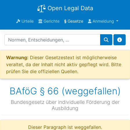
Open Legal Data
Urteile
Gerichte
§
Gesetze
Anmeldung
Warnung:
Dieser Gesetzestext ist möglicherweise
veraltet, da der Inhalt nicht aktiv gepflegt wird. Bitte
prüfen Sie die offiziellen Quellen.
BAföG § 66 (weggefallen)
Bundesgesetz über individuelle Förderung der
Ausbildung
Dieser Paragraph ist weggefallen.