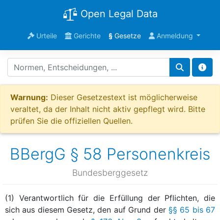
Open Legal Data
Urteile
Gerichte
§
Gesetze
Anmeldung
Warnung:
Dieser Gesetzestext ist möglicherweise
veraltet, da der Inhalt nicht aktiv gepflegt wird. Bitte
prüfen Sie die offiziellen Quellen.
BBergG § 58 Personenkreis
Bundesberggesetz
(1) Verantwortlich für die Erfüllung der Pflichten, die
sich aus diesem Gesetz, den auf Grund der
§§ 65 bis 67