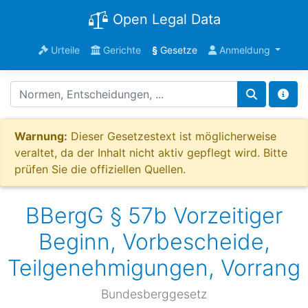
Open Legal Data
Urteile
Gerichte
§
Gesetze
Anmeldung
Warnung:
Dieser Gesetzestext ist möglicherweise
veraltet, da der Inhalt nicht aktiv gepflegt wird. Bitte
prüfen Sie die offiziellen Quellen.
BBergG § 57b Vorzeitiger
Beginn, Vorbescheide,
Teilgenehmigungen, Vorrang
Bundesberggesetz