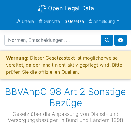
Open Legal Data
Urteile
Gerichte
§
Gesetze
Anmeldung
Warnung:
Dieser Gesetzestext ist möglicherweise
veraltet, da der Inhalt nicht aktiv gepflegt wird. Bitte
prüfen Sie die offiziellen Quellen.
BBVAnpG 98 Art 2 Sonstige
Bezüge
Gesetz über die Anpassung von Dienst- und
Versorgungsbezügen in Bund und Ländern 1998