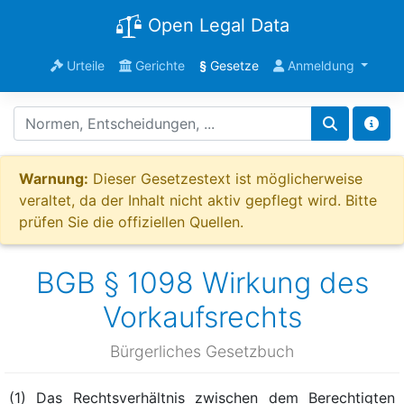
Open Legal Data
Urteile
Gerichte
§
Gesetze
Anmeldung
Warnung:
Dieser Gesetzestext ist möglicherweise
veraltet, da der Inhalt nicht aktiv gepflegt wird. Bitte
prüfen Sie die offiziellen Quellen.
BGB § 1098 Wirkung des
Vorkaufsrechts
Bürgerliches Gesetzbuch
(1) Das Rechtsverhältnis zwischen dem Berechtigten