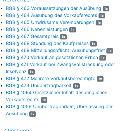
BGB § 463 Voraussetzungen der Ausübung
1x
BGB § 464 Ausübung des Vorkaufsrechts
1x
BGB § 465 Unwirksame Vereinbarungen
1x
BGB § 466 Nebenleistungen
1x
BGB § 467 Gesamtpreis
1x
BGB § 468 Stundung des Kaufpreises
1x
BGB § 469 Mitteilungspflicht, Ausübungsfrist
1x
BGB § 470 Verkauf an gesetzlichen Erben
1x
BGB § 471 Verkauf bei Zwangsvollstreckung oder
Insolvenz
1x
BGB § 472 Mehrere Vorkaufsberechtigte
1x
BGB § 473 Unübertragbarkeit
1x
BGB § 1094 Gesetzlicher Inhalt des dinglichen
Vorkaufsrechts
1x
BGB § 1059 Unübertragbarkeit; Überlassung der
Ausübung
1x
Zitiert von