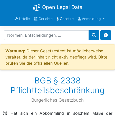
Open Legal Data
Urteile
Gerichte
§
Gesetze
Anmeldung
Warnung:
Dieser Gesetzestext ist möglicherweise
veraltet, da der Inhalt nicht aktiv gepflegt wird. Bitte
prüfen Sie die offiziellen Quellen.
BGB § 2338
Pflichtteilsbeschränkung
Bürgerliches Gesetzbuch
(1) Hat sich ein Abkömmling in solchem Maße der