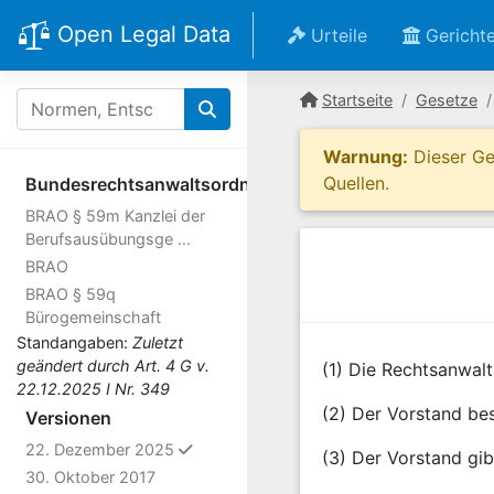
Open Legal Data
Urteile
Gericht
Startseite
Gesetze
Warnung:
Dieser Ges
Quellen.
Bundesrechtsanwaltsordnung
BRAO § 59m Kanzlei der
Berufsausübungsge ...
BRAO
BRAO § 59q
Bürogemeinschaft
Standangaben:
Zuletzt
geändert durch Art. 4 G v.
(1) Die Rechtsanwal
22.12.2025 I Nr. 349
(2) Der Vorstand be
Versionen
ausgewählt
22. Dezember 2025
(3) Der Vorstand gib
30. Oktober 2017