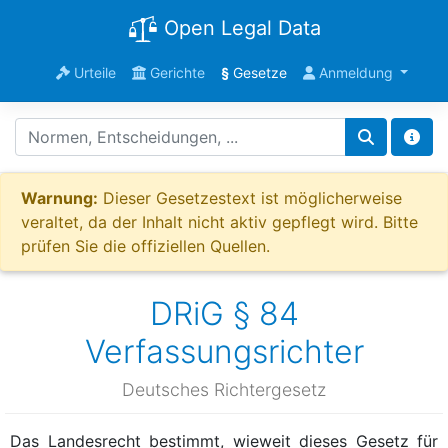
Open Legal Data
Urteile
Gerichte
§
Gesetze
Anmeldung
Warnung:
Dieser Gesetzestext ist möglicherweise
veraltet, da der Inhalt nicht aktiv gepflegt wird. Bitte
prüfen Sie die offiziellen Quellen.
DRiG § 84
Verfassungsrichter
Deutsches Richtergesetz
Das Landesrecht bestimmt, wieweit dieses Gesetz für