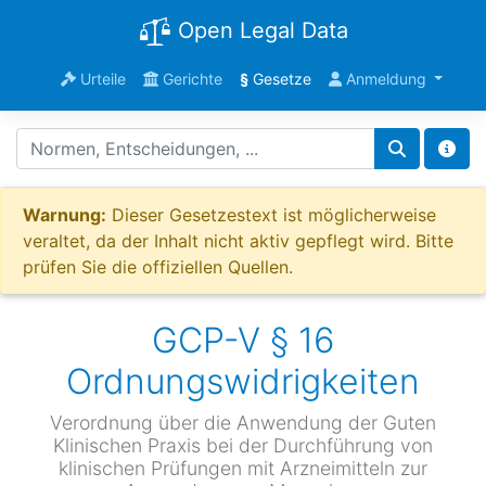
Open Legal Data
Urteile
Gerichte
§
Gesetze
Anmeldung
Warnung:
Dieser Gesetzestext ist möglicherweise
veraltet, da der Inhalt nicht aktiv gepflegt wird. Bitte
prüfen Sie die offiziellen Quellen.
GCP-V § 16
Ordnungswidrigkeiten
Verordnung über die Anwendung der Guten
Klinischen Praxis bei der Durchführung von
klinischen Prüfungen mit Arzneimitteln zur