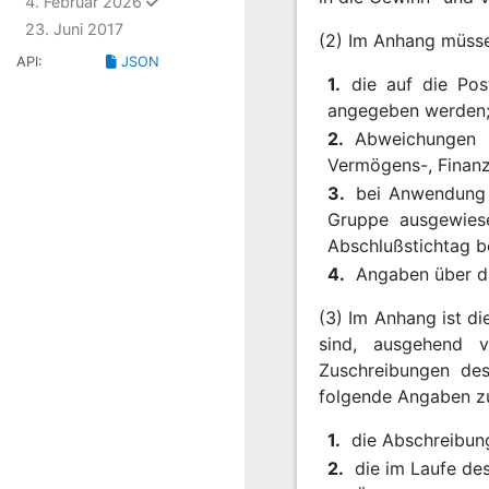
ausgewählt
4. Februar 2026
23. Juni 2017
(2) Im Anhang müss
API:
JSON
1.
die auf die Po
angegeben werden
2.
Abweichungen 
Vermögens-, Finanz-
3.
bei Anwendung
Gruppe ausgewies
Abschlußstichtag b
4.
Angaben über di
(3) Im Anhang ist d
sind, ausgehend 
Zuschreibungen des
folgende Angaben z
1.
die Abschreibun
2.
die im Laufe d