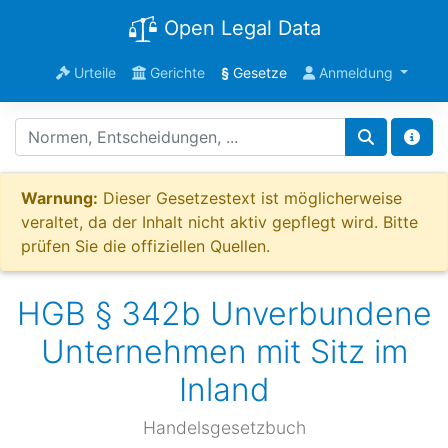
Open Legal Data
Urteile
Gerichte
§
Gesetze
Anmeldung
Warnung:
Dieser Gesetzestext ist möglicherweise
veraltet, da der Inhalt nicht aktiv gepflegt wird. Bitte
prüfen Sie die offiziellen Quellen.
HGB § 342b Unverbundene
Unternehmen mit Sitz im
Inland
Handelsgesetzbuch