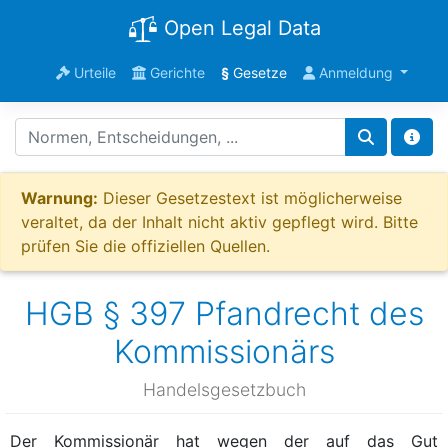
Open Legal Data
Urteile
Gerichte
§
Gesetze
Anmeldung
Warnung:
Dieser Gesetzestext ist möglicherweise
veraltet, da der Inhalt nicht aktiv gepflegt wird. Bitte
prüfen Sie die offiziellen Quellen.
HGB § 397 Pfandrecht des
Kommissionärs
Handelsgesetzbuch
Der Kommissionär hat wegen der auf das Gut