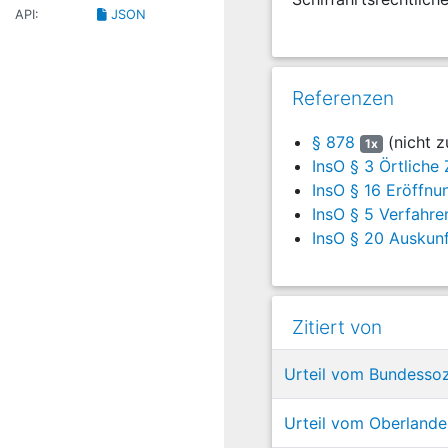
API:
JSON
Referenzen
§ 878
(nicht z
1x
InsO § 3 Örtliche
InsO § 16 Eröffn
InsO § 5 Verfahr
InsO § 20 Auskunf
Zitiert von
Urteil vom Bundessoz
Urteil vom Oberlandes