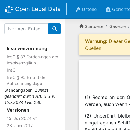
Open Legal Data
Urteile
Gericht
Startseite
Gesetze
Warnung:
Dieser Ges
Quellen.
Insolvenzordnung
InsO § 87 Forderungen der
Insolvenzgläub ...
InsO
InsO § 95 Eintritt der
Aufrechnungslage ...
Standangaben:
Zuletzt
geändert durch Art. 6 G v.
(1) Rechte an den 
15.7.2024 I Nr. 236
werden, auch wenn k
Versionen
(2) Unberührt bleib
ausgewählt
15. Juli 2024
eingetragenen Schif
23. Juni 2017
Schiffahrtsrechtlich