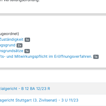
ugeordnet)
 Zuständigkeit
1x
ungsgrund
2x
ensgrundsätze
1x
ts- und Mitwirkungspflicht im Eröffnungsverfahren.
1x
ialgericht - B 12 BA 12/23 R
gericht Stuttgart (3. Zivilsenat) - 3 U 11/23