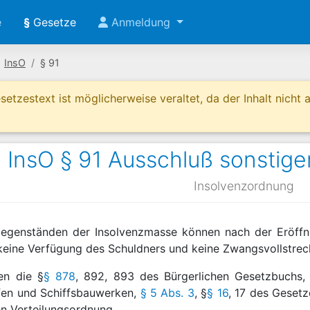
e
§
Gesetze
Anmeldung
InsO
§ 91
etzestext ist möglicherweise veraltet, da der Inhalt nicht ak
InsO § 91 Ausschluß sonstig
Insolvenzordnung
Gegenständen der Insolvenzmasse können nach der Eröffn
eine Verfügung des Schuldners und keine Zwangsvollstrecku
en die §
§ 878
, 892, 893 des Bürgerlichen Gesetzbuchs
fen und Schiffsbauwerken,
§ 5 Abs. 3
, §
§ 16
, 17 des Geset
en Verteilungsordnung.