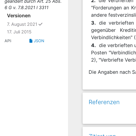
2.
die verbrieften
geändert durch Art. 25 Abs.
"Forderungen an Kr
6 G v. 7.8.2021 I 3311
andere festverzinsl
Versionen
3.
die verbriefte
ausgewählt
7. August 2021
gegenüber Krediti
17. Juli 2015
Verbindlichkeiten" 
API:
JSON
4.
die verbrieften
Posten "Verbindlich
2), "Verbriefte Ver
Die Angaben nach Sa
Referenzen