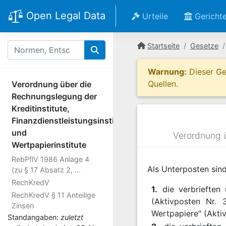
Open Legal Data
Urteile
Gericht
Startseite
Gesetze
Warnung:
Dieser Ges
Quellen.
Verordnung über die
Rechnungslegung der
Kreditinstitute,
Finanzdienstleistungsinstitute
und
Verordnung ü
Wertpapierinstitute
RebPflV 1986 Anlage 4
Als Unterposten sin
(zu § 17 Absatz 2, ...
RechKredV
1.
die verbrieften
RechKredV § 11 Anteilige
(Aktivposten Nr. 
Zinsen
Wertpapiere" (Aktiv
Standangaben:
zuletzt