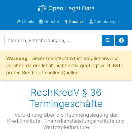
Open Legal Data
Urteile
Gerichte
§
Gesetze
Anmeldung
Warnung:
Dieser Gesetzestext ist möglicherweise
veraltet, da der Inhalt nicht aktiv gepflegt wird. Bitte
prüfen Sie die offiziellen Quellen.
RechKredV § 36
Termingeschäfte
Verordnung über die Rechnungslegung der
Kreditinstitute, Finanzdienstleistungsinstitute und
Wertpapierinstitute