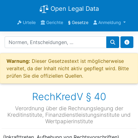
Open Legal Data
Urteile
Gerichte
§
Gesetze
Anmeldung
Warnung:
Dieser Gesetzestext ist möglicherweise
veraltet, da der Inhalt nicht aktiv gepflegt wird. Bitte
prüfen Sie die offiziellen Quellen.
RechKredV § 40
Verordnung über die Rechnungslegung der
Kreditinstitute, Finanzdienstleistungsinstitute und
Wertpapierinstitute
(Inkrafttreten, Aufhebung von Rechtsvorschriften)