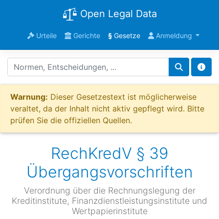
Open Legal Data
Urteile
Gerichte
§
Gesetze
Anmeldung
Warnung:
Dieser Gesetzestext ist möglicherweise
veraltet, da der Inhalt nicht aktiv gepflegt wird. Bitte
prüfen Sie die offiziellen Quellen.
RechKredV § 39
Übergangsvorschriften
Verordnung über die Rechnungslegung der
Kreditinstitute, Finanzdienstleistungsinstitute und
Wertpapierinstitute