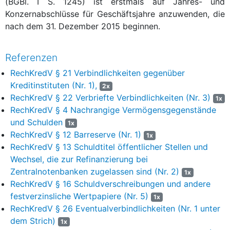
(BGBl. I S. 1245) ist erstmals auf Jahres- und
Konzernabschlüsse für Geschäftsjahre anzuwenden, die
nach dem 31. Dezember 2015 beginnen.
Referenzen
RechKredV § 21 Verbindlichkeiten gegenüber
Kreditinstituten (Nr. 1),
2x
RechKredV § 22 Verbriefte Verbindlichkeiten (Nr. 3)
1x
RechKredV § 4 Nachrangige Vermögensgegenstände
und Schulden
1x
RechKredV § 12 Barreserve (Nr. 1)
1x
RechKredV § 13 Schuldtitel öffentlicher Stellen und
Wechsel, die zur Refinanzierung bei
Zentralnotenbanken zugelassen sind (Nr. 2)
1x
RechKredV § 16 Schuldverschreibungen und andere
festverzinsliche Wertpapiere (Nr. 5)
1x
RechKredV § 26 Eventualverbindlichkeiten (Nr. 1 unter
dem Strich)
1x