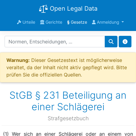
Open Legal Data
Urteile
Gerichte
§
Gesetze
Anmeldung
Warnung:
Dieser Gesetzestext ist möglicherweise
veraltet, da der Inhalt nicht aktiv gepflegt wird. Bitte
prüfen Sie die offiziellen Quellen.
StGB § 231 Beteiligung an
einer Schlägerei
Strafgesetzbuch
(1) Wer sich an einer Schlägerei oder an einem von