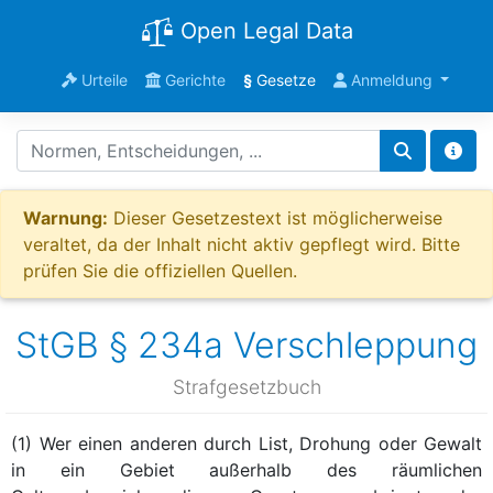
Open Legal Data
Urteile
Gerichte
§
Gesetze
Anmeldung
Warnung:
Dieser Gesetzestext ist möglicherweise
veraltet, da der Inhalt nicht aktiv gepflegt wird. Bitte
prüfen Sie die offiziellen Quellen.
StGB § 234a Verschleppung
Strafgesetzbuch
(1) Wer einen anderen durch List, Drohung oder Gewalt
in ein Gebiet außerhalb des räumlichen