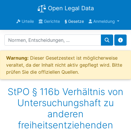
Open Legal Data
Urteile
Gerichte
§
Gesetze
Anmeldung
Warnung:
Dieser Gesetzestext ist möglicherweise
veraltet, da der Inhalt nicht aktiv gepflegt wird. Bitte
prüfen Sie die offiziellen Quellen.
StPO § 116b Verhältnis von
Untersuchungshaft zu
anderen
freiheitsentziehenden