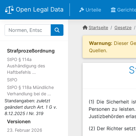
Open Legal Data
Urteile
Gericht
Startseite
Gesetze
Warnung:
Dieser Ges
Quellen.
Strafprozeßordnung
StPO § 114a
Aushändigung des
S
Haftbefehls ...
StPO
StPO § 118a Mündliche
Verhandlung bei de ...
Standangaben:
zuletzt
(1) Die Sicherheit 
geändert durch Art. 1 G v.
Personen zu leisten
8.12.2025 I Nr. 319
Justizbehörden erla
Versionen
(2) Der Richter setz
23. Februar 2026