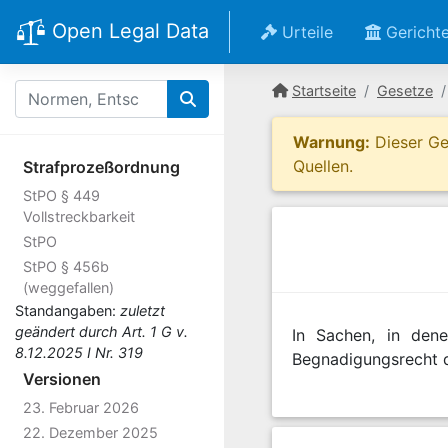
Open Legal Data
Urteile
Gericht
Startseite
Gesetze
Warnung:
Dieser Ges
Quellen.
Strafprozeßordnung
StPO § 449
Vollstreckbarkeit
StPO
StPO § 456b
(weggefallen)
Standangaben:
zuletzt
geändert durch Art. 1 G v.
In Sachen, in den
8.12.2025 I Nr. 319
Begnadigungsrecht d
Versionen
23. Februar 2026
22. Dezember 2025