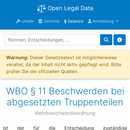
Open Legal Data
Urteile
Gerichte
§
Gesetze
Anmeldung
Warnung:
Dieser Gesetzestext ist möglicherweise
veraltet, da der Inhalt nicht aktiv gepflegt wird. Bitte
prüfen Sie die offiziellen Quellen.
WBO § 11 Beschwerden bei
abgesetzten Truppenteilen
Wehrbeschwerdeordnung
Ist der für die Entscheidung zuständige