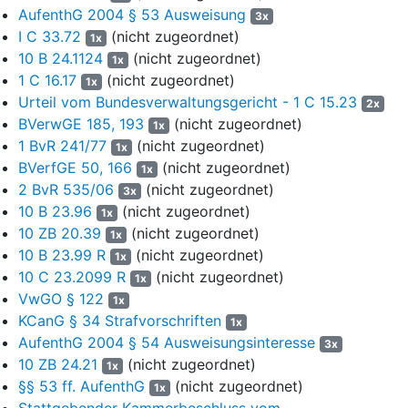
AufenthG 2004 § 53 Ausweisung
3x
Das Verwaltungsgericht hat angenommen, die Ausweisung der
I C 33.72
(nicht zugeordnet)
1x
Klägers, der mit Urteil des Amtsgerichts München vom 3. August
10 B 24.1124
(nicht zugeordnet)
2023 wegen eines minderschweren Falles des unerlaubten
1x
1 C 16.17
(nicht zugeordnet)
Besitzes von Betäubungsmitteln in nicht geringer Menge (95,99 g
1x
Marihuana) zu einer Bewährungsstrafe von neun Monaten
Urteil vom Bundesverwaltungsgericht - 1 C 15.23
2x
verurteilt wurde, sei jedenfalls aus generalpräventiven
BVerwGE 185, 193
(nicht zugeordnet)
1x
Erwägungen gerechtfertigt. Insbesondere bei Drogendelikten
1 BvR 241/77
(nicht zugeordnet)
1x
bestehe ein erhebliches staatliches Interesse, andere Ausländer
BVerfGE 50, 166
(nicht zugeordnet)
1x
von vergleichbaren Straftaten abzuschrecken. Daran ändere im
2 BvR 535/06
(nicht zugeordnet)
3x
Falle des Klägers auch der Umstand nichts, dass der Besitz von
10 B 23.96
(nicht zugeordnet)
1x
Marihuana mittlerweile milder bestraft werde bzw. gänzlich
10 ZB 20.39
(nicht zugeordnet)
1x
straffrei bleibe, denn der Besitz von 95,99 g Marihuana, zumal auf
10 B 23.99 R
(nicht zugeordnet)
1x
offener Straße, sei auch nach neuer Rechtslage eine Straftat. Bei
10 C 23.2099 R
(nicht zugeordnet)
1x
einer Abwägung überwiege das Ausweisungsinteresse das
VwGO § 122
Bleibeinteresse. Der Kläger halte sich erst seit 2022 in
1x
KCanG § 34 Strafvorschriften
Deutschland auf, habe keine Aufenthaltserlaubnis und auch
1x
keinen Anspruch auf eine solche. Er wohne in einer Notunterkunft
AufenthG 2004 § 54 Ausweisungsinteresse
3x
und lebe ausschließlich von öffentlichen Leistungen. Die
10 ZB 24.21
(nicht zugeordnet)
1x
Eheschließung mit seiner ukrainischer Verlobten stehe nicht
§§ 53 ff. AufenthG
(nicht zugeordnet)
1x
unmittelbar bevor, es bestünden getrennte Wohnsitze,
Stattgebender Kammerbeschluss vom