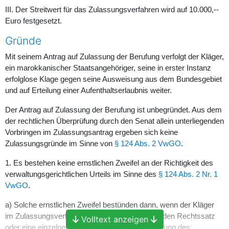
III. Der Streitwert für das Zulassungsverfahren wird auf 10.000,--
Euro festgesetzt.
Gründe
Mit seinem Antrag auf Zulassung der Berufung verfolgt der Kläger,
ein marokkanischer Staatsangehöriger, seine in erster Instanz
erfolglose Klage gegen seine Ausweisung aus dem Bundesgebiet
und auf Erteilung einer Aufenthaltserlaubnis weiter.
Der Antrag auf Zulassung der Berufung ist unbegründet. Aus dem
der rechtlichen Überprüfung durch den Senat allein unterliegenden
Vorbringen im Zulassungsantrag ergeben sich keine
Zulassungsgründe im Sinne von
§ 124 Abs. 2 VwGO
.
1. Es bestehen keine ernstlichen Zweifel an der Richtigkeit des
verwaltungsgerichtlichen Urteils im Sinne des
§ 124 Abs. 2 Nr. 1
VwGO
.
a) Solche ernstlichen Zweifel bestünden dann, wenn der Kläger
im Zulassungsverfahren einen einzelnen tragenden Rechtssatz
Volltext anzeigen
oder eine einzelne erhebliche Tatsachenfeststellung des