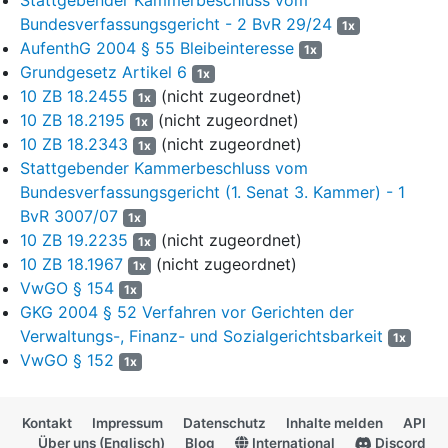
gegebenenfalls könne die Beziehung auch in Marokko geführt
Bundesverfassungsgericht - 2 BvR 29/24
1x
werden.
AufenthG 2004 § 55 Bleibeinteresse
1x
Grundgesetz Artikel 6
Das Zulassungsvorbringen rügt mehrfach und in
1x
10 ZB 18.2455
(nicht zugeordnet)
unterschiedlichen Zusammenhängen, das Verwaltungsgericht
1x
habe sich nicht nur auf generalpräventive Erwägungen stützen
10 ZB 18.2195
(nicht zugeordnet)
1x
dürfen und im Übrigen das Ausweisungs- und das Bleibeinteresse
10 ZB 18.2343
(nicht zugeordnet)
1x
des Klägers falsch gewichtet und gegeneinander abgewogen. Es
Stattgebender Kammerbeschluss vom
müsse sowohl bei der Frage des Ausweisungsinteresses als
Bundesverfassungsgericht (1. Senat 3. Kammer) - 1
auch bei der Abwägung einen Unterschied machen, ob von einem
BvR 3007/07
1x
Ausländer noch eine Wiederholungsgefahr ausgehe. Das
10 ZB 19.2235
(nicht zugeordnet)
1x
Verwaltungsgericht habe verkannt, dass der
10 ZB 18.1967
(nicht zugeordnet)
1x
Ausweisungsbescheid irrtümlich von einem Handeltreiben mit
VwGO § 154
1x
Betäubungsmitteln ausgegangen sei und nicht hinreichend
GKG 2004 § 52 Verfahren vor Gerichten der
gewürdigt, dass der Kläger den Betäubungsmittelkonsum nach
Verwaltungs-, Finanz- und Sozialgerichtsbarkeit
Beratungsgesprächen aufgegeben habe. Der Cannabis-Konsum
1x
VwGO § 152
werde mittlerweile rechtlich und gesellschaftlich anders beurteilt.
1x
Hinsichtlich der Bleibeinteressen verkenne das
Verwaltungsgericht, dass der baldigen Eheschließung im
Kontakt
Impressum
Datenschutz
Inhalte melden
API
Wesentlichen Probleme bei der Beschaffung von Dokumenten in
Über uns (Englisch)
Blog
International
Discord
der Ukraine entgegenstünden. Durch die Ausweisung werde das