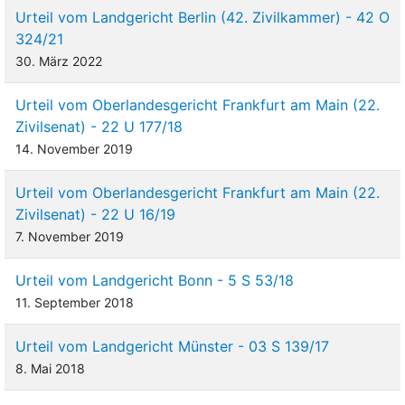
Urteil vom Landgericht Berlin (42. Zivilkammer) - 42 O
Partnerwerkstätten haben sich verpflichtet, die mit der Beklagten
vereinbarten Sonderkonditionen im Verhältnis zum jeweiligen
324/21
Versicherungsnehmer der Beklagten anzuwenden, wenn sie
30. März 2022
eine "Dienstleisterbeauftragung" bekommen haben, d.h. vom
Versicherungsnehmer infolge der Werkstattbindung im Rahmen
Urteil vom Oberlandesgericht Frankfurt am Main (22.
des Kaskoversicherungsvertrags mit der Reparatur seines
Zivilsenat) - 22 U 177/18
Fahrzeugs beauftragt werden. Bei der Firma A. GmbH Auto-
14. November 2019
Service P. GmbH handelt es sich um keine Partnerwerkstatt.
Sie verfügt in H. nur über eine "Annahmehalle", in der eine
Urteil vom Oberlandesgericht Frankfurt am Main (22.
Bestandsaufnahme erfolgen kann und kleinere Reparaturen und
Zivilsenat) - 22 U 16/19
Ausbesserungsarbeiten durchgeführt werden können. Ihre
Werkstatt zur Durchführung aufwendigerer Reparaturen befindet
7. November 2019
sich im ca. 130 km entfernten P..
Urteil vom Landgericht Bonn - 5 S 53/18
4
Das Amtsgericht hat die Klage hinsichtlich der
11. September 2018
Reparaturkosten abgewiesen. Auf die Berufung des Klägers
hat das Landgericht der Klage insoweit stattgegeben. Mit der
Urteil vom Landgericht Münster - 03 S 139/17
vom Berufungsgericht zugelassenen Revision verfolgt die
8. Mai 2018
Beklagte ihr Begehren auf Klagabweisung weiter.
Entscheidungsgründe