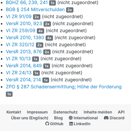
BGHZ 66, 239, 241
(nicht zugeordnet)
1x
Geschädigten unterlaufen. Die Ersetzungsbefugnis solle ihn
BGB § 254 Mitverschulden
2x
davon befreien, die Schadensbeseitigung dem Schädiger zu
VI ZR 91/09
(nicht zugeordnet)
2x
überlassen oder überhaupt eine Instandsetzung veranlassen zu
VersR 2010, 923
(nicht zugeordnet)
müssen. Sie solle ferner das Abwicklungsverhältnis von dem
2x
VI ZR 259/09
(nicht zugeordnet)
Streit darüber entlasten, ob die Wiederherstellung durch den
4x
Schädiger gelungen sei und vom Geschädigten als
VersR 2010, 1380
(nicht zugeordnet)
4x
Ersatzleistung angenommen werden müsse. Die
VI ZR 320/12
(nicht zugeordnet)
2x
Ersetzungsbefugnis eröffne dem Geschädigten eine
VersR 2013, 876
(nicht zugeordnet)
2x
Schadensbehebung in eigener Regie und befreie ihn davon, die
VI ZR 10/13
(nicht zugeordnet)
1x
beschädigte Sache dem Schädiger oder einer von ihm
VersR 2014, 849
(nicht zugeordnet)
1x
ausgewählten Person zur Reparatur anvertrauen zu müssen.
VI ZR 24/13
(nicht zugeordnet)
1x
Nach dem gesetzlichen Bild des Schadensersatzes sei der
VersR 2014, 214
(nicht zugeordnet)
1x
Geschädigte Herr des Restitutionsgeschehens und dürfe
ZPO § 287 Schadensermittlung; Höhe der Forderung
grundsätzlich selbst bestimmen, wie er mit der Sache verfahre.
1x
Diesen Grundsätzen liefe es zuwider, den Geschädigten an eine
mit dem Haftpflichtversicherer des Schädigers dauerhaft als
Partnerwerkstatt vertraglich verbundene "freie Fachwerkstatt" zu
Kontakt
Impressum
Datenschutz
Inhalte melden
API
verweisen. Der Geschädigte müsse sich faktisch in die Hände
Über uns (Englisch)
Blog
International
Discord
des Schädigers begeben. Dass die Werkstätten nur im Bereich
GitHub
LinkedIn
der Abwicklung von Kaskoschadensfällen mit der Beklagten