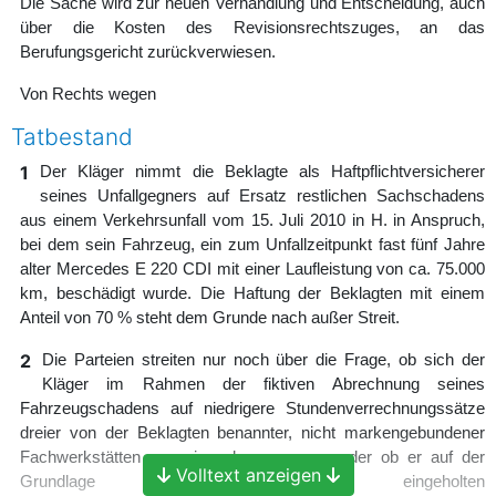
Die Sache wird zur neuen Verhandlung und Entscheidung, auch
über die Kosten des Revisionsrechtszuges, an das
Berufungsgericht zurückverwiesen.
Von Rechts wegen
Tatbestand
1
Der Kläger nimmt die Beklagte als Haftpflichtversicherer
seines Unfallgegners auf Ersatz restlichen Sachschadens
aus einem Verkehrsunfall vom 15. Juli 2010 in H. in Anspruch,
bei dem sein Fahrzeug, ein zum Unfallzeitpunkt fast fünf Jahre
alter Mercedes E 220 CDI mit einer Laufleistung von ca. 75.000
km, beschädigt wurde. Die Haftung der Beklagten mit einem
Anteil von 70 % steht dem Grunde nach außer Streit.
2
Die Parteien streiten nur noch über die Frage, ob sich der
Kläger im Rahmen der fiktiven Abrechnung seines
Fahrzeugschadens auf niedrigere Stundenverrechnungssätze
dreier von der Beklagten benannter, nicht markengebundener
Fachwerkstätten verweisen lassen muss oder ob er auf der
Volltext anzeigen
Grundlage des von ihm eingeholten