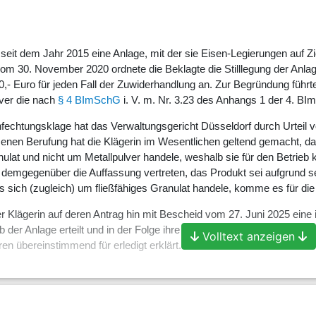
A. seit dem Jahr 2015 eine Anlage, mit der sie Eisen-Legierungen au
om 30. November 2020 ordnete die Beklagte die Stilllegung der An
0,- Euro für jeden Fall der Zuwiderhandlung an. Zur Begründung führte 
lver die nach
§ 4 BImSchG
i. V. m. Nr. 3.23 des Anhangs 1 der 4. B
fechtungsklage hat das Verwaltungsgericht Düsseldorf durch Urtei
enen Berufung hat die Klägerin im Wesentlichen geltend gemacht, das
anulat und nicht um Metallpulver handele, weshalb sie für den Betri
t demgegenüber die Auffassung vertreten, das Produkt sei aufgrund s
s sich (zugleich) um fließfähiges Granulat handele, komme es für di
 Klägerin auf deren Antrag hin mit Bescheid vom 27. Juni 2025 eine
eb der Anlage erteilt und in der Folge ihre streitgegenständliche Or
Volltext anzeigen
ren übereinstimmend für erledigt erklärt.
en Berichterstatter (vgl.
§ 87a Abs. 1 Nr. 3 und Abs. 3 VwGO
) in en
 Beteiligten den Rechtsstreit in der Hauptsache übereinstimmend für er