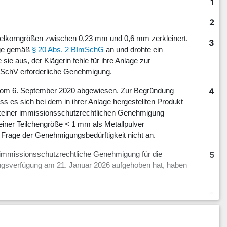
1
2
f Zielkorngrößen zwischen 0,23 mm und 0,6 mm zerkleinert.
3
lage gemäß
§ 20 Abs. 2 BImSchG
an und drohte ein
sie aus, der Klägerin fehle für ihre Anlage zur
ImSchV erforderliche Genehmigung.
4
l vom 6. September 2020 abgewiesen. Zur Begründung
s es sich bei dem in ihrer Anlage hergestellten Produkt
eb keiner immissionsschutzrechtlichen Genehmigung
einer Teilchengröße < 1 mm als Metallpulver
e Frage der Genehmigungsbedürftigkeit nicht an.
5
 immissionsschutzrechtliche Genehmigung für die
dnungsverfügung am 21. Januar 2026 aufgehoben hat, haben
6
tsprechender Anwendung des
§ 92 Abs. 3 Satz 1 VwGO
7
ledigt erklärt haben. Zur Klarstellung ist das