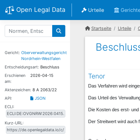
Open Legal Data
Urteile
Gericht
Startseite
Urteile
Beschlus
Gericht:
Oberverwaltungsgericht
Nordrhein-Westfalen
Entscheidungsart:
Beschluss
Tenor
Erschienen
2026-04-15
am:
Das Verfahren wird einges
Aktenzeichen:
8 A 2063/22
Das Urteil des Verwaltun
API:
JSON
ECLI:
Die Kosten des erst- und 
Der Streitwert wird auch 
Kurz-URL: