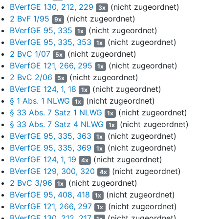
und zur Folge gehabt hätten, dass die Zahl der Wahlberechtigten
BVerfGE 130, 212, 229
(nicht zugeordnet)
3x
in den genannten Wahlkreisen jeweils innerhalb einer
2 BvF 1/95
(nicht zugeordnet)
9x
Abweichungsgrenze von 15 % gelegen hätte. Wegen weiterer
BVerfGE 95, 335
(nicht zugeordnet)
1x
Einzelheiten wird auf den genannten Bericht der
BVerfGE 95, 335, 353
(nicht zugeordnet)
1x
Niedersächsischen Landeswahlleiterin verwiesen.
2 BvC 1/07
(nicht zugeordnet)
5x
BVerfGE 121, 266, 295
(nicht zugeordnet)
Nach Beratung und Erläuterung des Berichts der
1x
Landeswahlleitung brachten die in der 18. Legislaturperiode
2 BvC 2/06
(nicht zugeordnet)
5x
regierungstragenden Fraktionen der SPD und der CDU am
BVerfGE 124, 1, 18
(nicht zugeordnet)
1x
19. November 2021 einen Gesetzesentwurf zur Änderung des
§ 1 Abs. 1 NLWG
(nicht zugeordnet)
1x
Niedersächsischen Landeswahlgesetzes in den Landtag ein
§ 33 Abs. 7 Satz 1 NLWG
(nicht zugeordnet)
1x
(Vorlage 1 zu LT-Drs. 18/10256). Sie wiesen darauf hin, dass die
§ 33 Abs. 7 Satz 4 NLWG
(nicht zugeordnet)
1x
im Bericht der Landeswahlleitung angeführten Abweichungen der
BVerfGE 95, 335, 363
(nicht zugeordnet)
1x
Wahlkreisgrößen auf Basis der Bevölkerungsdaten zum Stichtag
BVerfGE 95, 335, 369
(nicht zugeordnet)
1x
31. Dezember 2020 weiter zugenommen hätten. Nunmehr sei die
BVerfGE 124, 1, 19
(nicht zugeordnet)
4x
verfassungsrechtlich hinnehmbare Toleranzgrenze von 25 % bei
BVerfGE 129, 300, 320
(nicht zugeordnet)
4x
vier Wahlkreisen (Seesen, Einbeck, Lüneburg, Osterholz)
2 BvC 3/96
(nicht zugeordnet)
überschritten. Daraus ergebe sich ein dringender
1x
BVerfGE 95, 408, 418
(nicht zugeordnet)
Handlungsbedarf. Der bisherige Wahlkreis 13 (Seesen) solle
1x
aufgelöst und eine Neuordnung der angrenzenden Wahlkreise
BVerfGE 121, 266, 297
(nicht zugeordnet)
1x
vorgenommen werden, um die bestehenden Ungleichgewichte in
BVerfGE 130, 212, 217
(nicht zugeordnet)
1x