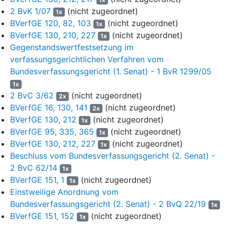
der Wahlkreisgröße zu beheben. Aufgrund des anhaltenden
2 BvK 1/07
(nicht zugeordnet)
1x
Bevölkerungswachstums im Raum Lüneburg solle zudem ein
BVerfGE 120, 82, 103
(nicht zugeordnet)
1x
neuer Wahlkreis 48 (Lüneburg-Land) geschaffen werden, dessen
BVerfGE 130, 210, 227
(nicht zugeordnet)
1x
Größe allerdings um -24,33 % vom Durchschnitt abweiche. Eine
Gegenstandswertfestsetzung im
weitere Begründung für die vorgeschlagene Einteilung der
verfassungsgerichtlichen Verfahren vom
betroffenen Wahlkreise enthielt der Gesetzentwurf nicht. Für den
Bundesverfassungsgericht (1. Senat) - 1 BvR 1299/05
Wahlkreis Aurich waren Änderungen - anders als noch von der
1x
Niedersächsischen Landeswahlleiterin vorgeschlagen - nicht
2 BvC 3/62
(nicht zugeordnet)
vorgesehen.
2x
BVerfGE 16, 130, 141
(nicht zugeordnet)
2x
Mit Vorlage vom 29. November 2021 (Az. 82/1081a-82) merkte
BVerfGE 130, 212
(nicht zugeordnet)
1x
der Gesetzgebungs- und Beratungsdienst an, dass der neue
BVerfGE 95, 335, 365
(nicht zugeordnet)
1x
Wahlkreis 48 (Lüneburg-Land) eine sehr hohe Abweichung
BVerfGE 130, 212, 227
(nicht zugeordnet)
1x
gegenüber der durchschnittlichen Wahlkreisgröße aufweise.
Beschluss vom Bundesverfassungsgericht (2. Senat) -
Welche Abweichung von der durchschnittlichen Wahlkreisgröße
2 BvC 62/14
1x
eine Änderung von Wahlkreiszuschnitten verfassungsrechtlich
BVerfGE 151, 1
(nicht zugeordnet)
1x
zwingend erforderlich mache, habe der Niedersächsische
Einstweilige Anordnung vom
Staatsgerichtshof (jedenfalls für Werte unterhalb einer
Bundesverfassungsgericht (2. Senat) - 2 BvQ 22/19
Abweichung von 33 1/3 %) zwar bisher nicht ausdrücklich
1x
entschieden (vgl. Nds. StGH, Urt. v. 24.2.2000 - StGH 2/99 -,
BVerfGE 151, 152
(nicht zugeordnet)
1x