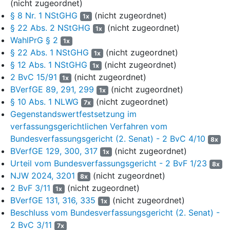
(nicht zugeordnet)
geforderten Bericht vor (LT-Drs. 18/3048). In diesem führte sie
§ 8 Nr. 1 NStGHG
(nicht zugeordnet)
1x
aus, dass sie von einer verfassungsrechtlich zulässigen
§ 22 Abs. 2 NStGHG
(nicht zugeordnet)
1x
Abweichungsgrenze von maximal 25 % ausgehe. Auf Basis der
WahlPrG § 2
1x
Bevölkerungsstatistik vom 31. Dezember 2017 habe sie
§ 22 Abs. 1 NStGHG
(nicht zugeordnet)
1x
festgestellt, dass in sechs von insgesamt 87 Wahlkreisen
§ 12 Abs. 1 NStGHG
(nicht zugeordnet)
1x
Abweichungen nahe an oder über der genannten Grenze
2 BvC 15/91
(nicht zugeordnet)
1x
vorlägen. Konkret seien hiervon die Wahlkreise 49 (Lüneburg) mit
BVerfGE 89, 291, 299
(nicht zugeordnet)
einer Abweichung von +27,01 %, 19 (Einbeck) mit -25,46 %, 13
1x
§ 10 Abs. 1 NLWG
(nicht zugeordnet)
(Seesen) mit -24,32 %, 44 (Soltau) mit -24,22 %, 60 (Osterholz)
7x
mit +23,92 % und 86 (Aurich) mit +22,47 % betroffen. Daraus
Gegenstandswertfestsetzung im
folge, dass der Landtag einen Neuzuschnitt dieser Wahlkreise in
verfassungsgerichtlichen Verfahren vom
Betracht zu ziehen habe.
Bundesverfassungsgericht (2. Senat) - 2 BvC 4/10
8x
BVerfGE 129, 300, 317
(nicht zugeordnet)
1x
Hierzu unterbreitete die Niedersächsische Landeswahlleiterin
Urteil vom Bundesverfassungsgericht - 2 BvF 1/23
8x
Änderungsvorschläge. Unter anderem schlug sie vor,
NJW 2024, 3201
(nicht zugeordnet)
8x
Änderungen im Bereich der Wahlkreise 86 (Aurich) und 87
2 BvF 3/11
(nicht zugeordnet)
(Wittmund) vorzunehmen. Weiterhin wies die Niedersächsische
1x
BVerfGE 131, 316, 335
(nicht zugeordnet)
Landeswahlleiterin auf Probleme im Wahlkreis Lüneburg hin und
1x
empfahl drei verschiedene Varianten zur Änderung, welche auch
Beschluss vom Bundesverfassungsgericht (2. Senat) -
die Wahlkreise 44 (Soltau), 47 (Uelzen) und 48 (Elbe) einbezogen
2 BvC 3/11
7x