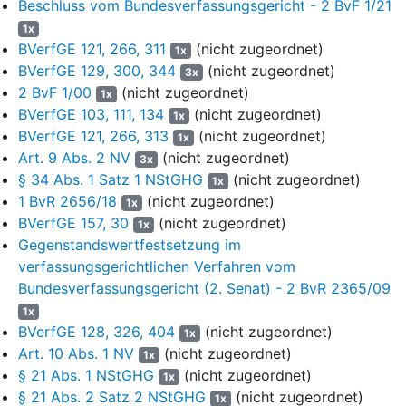
Nds. StGHE 4, 23, 28, juris Rn. 20 f.). Die auf Bundesebene nach
Beschluss vom Bundesverfassungsgericht - 2 BvF 1/21
§ 3 Abs. 1 Nr. 3 des Bundeswahlgesetzes
maximal zulässige
1x
Abweichung von 25 % werde in neueren Entscheidungen des
BVerfGE 121, 266, 311
(nicht zugeordnet)
1x
Bundesverfassungsgerichts tendenziell aber als eher noch zu
BVerfGE 129, 300, 344
(nicht zugeordnet)
3x
hoch angesehen, auch wenn diese Entscheidungen auf das - von
2 BvF 1/00
(nicht zugeordnet)
1x
Niedersachsen im Hinblick auf den Ausgleich von
BVerfGE 103, 111, 134
(nicht zugeordnet)
1x
Überhangmandaten abweichende - Bundesrecht bezogen seien
BVerfGE 121, 266, 313
(nicht zugeordnet)
1x
und daher auf Niedersachsen jedenfalls nicht vollständig
Art. 9 Abs. 2 NV
(nicht zugeordnet)
3x
übertragen werden könnten. Dennoch sei aber darauf
§ 34 Abs. 1 Satz 1 NStGHG
(nicht zugeordnet)
hinzuweisen, dass aufgrund des Zuschnitts des neuen
1x
1 BvR 2656/18
(nicht zugeordnet)
Wahlkreises und der bereits jetzt bestehenden relativ hohen
1x
Abweichung von der durchschnittlichen Wahlkreisgröße bei
BVerfGE 157, 30
(nicht zugeordnet)
1x
Zugrundelegung einer Grenze von 25 % ggf. in absehbarer Zeit
Gegenstandswertfestsetzung im
erneut eine Änderung erforderlich werden könne.
verfassungsgerichtlichen Verfahren vom
Bundesverfassungsgericht (2. Senat) - 2 BvR 2365/09
Die nach dem Gesetzentwurf vorgesehene Änderung des
1x
Wahlkreiszuschnitts wurde unverändert durch Gesetz vom
BVerfGE 128, 326, 404
(nicht zugeordnet)
1x
16. Dezember 2021 vom Niedersächsischen Landtag
Art. 10 Abs. 1 NV
(nicht zugeordnet)
beschlossen und verkündet (Nds. GVBl. Nr. 49/2021, S. 925).
1x
§ 21 Abs. 1 NStGHG
(nicht zugeordnet)
1x
Am 9. Oktober 2022 wurde die Niedersächsische Landtagswahl
§ 21 Abs. 2 Satz 2 NStGHG
(nicht zugeordnet)
1x