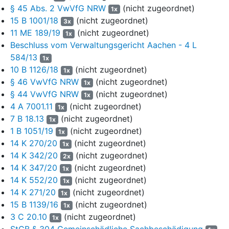
§ 45 Abs. 2 VwVfG NRW
(nicht zugeordnet)
überwiegender Wahrscheinlichkeit keinen Erfolg haben (unten
1x
15 B 1001/18
(nicht zugeordnet)
1.). Auch die erfolgsunabhängige Interessenabwägung fällt
3x
zulasten des Antragstellers aus (unten 2.).
11 ME 189/19
(nicht zugeordnet)
1x
Beschluss vom Verwaltungsgericht Aachen - 4 L
9
1. Die Kammer lässt dahinstehen, ob die angegriffenen
584/13
1x
Bescheide formell rechtmäßig sind (unten a). Jedenfalls hat
10 B 1126/18
(nicht zugeordnet)
1x
ein evtl. Verfahrensfehler die Entscheidung offensichtlich in der
§ 46 VwVfG NRW
(nicht zugeordnet)
1x
Sache nicht beeinflusst. Die angegriffenen Entscheidungen
§ 44 VwVfG NRW
(nicht zugeordnet)
1x
sind auch materiell rechtmäßig (unten b).
4 A 7001.11
(nicht zugeordnet)
1x
10
a) Aus dem Inhalt der vorgelegten Verwaltungsvorgänge und
7 B 18.13
(nicht zugeordnet)
1x
auch unter Berücksichtigung des Vortrags des Antragstellers
1 B 1051/19
(nicht zugeordnet)
1x
im Verfahren
14 K 348/20
, es habe eine „ausführliche
14 K 270/20
(nicht zugeordnet)
1x
Diskussion“ gegeben, lässt sich nicht feststellen, dass der
14 K 342/20
(nicht zugeordnet)
2x
Antragsteller vor Erlass des Hausverbots am 20. Januar 2020
14 K 347/20
(nicht zugeordnet)
1x
angehört wurde. Erst Recht lässt sich eine Anhörung vor dem
14 K 552/20
(nicht zugeordnet)
1x
Bescheid vom 27. Januar 2020 den Akten nicht entnehmen.
14 K 271/20
(nicht zugeordnet)
Ob von der Anhörung nach § 28 Abs. 2 Nr. 1 VwVfG NRW
1x
15 B 1139/16
(nicht zugeordnet)
wegen Gefahr im Verzug abgesehen werden konnte, dürfte
1x
fraglich sein. Jedenfalls ist weder den Akten noch den
3 C 20.10
(nicht zugeordnet)
1x
Stellungnahmen der Präsidentin des Verwaltungsgerichts zu
StGB § 304 Gemeinschädliche Sachbeschädigung