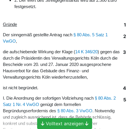
2. Der Wert des Streitgegenstands wird auf 2.500 Euro
festgesetzt.
1
Gründe
Der sinngemäß gestellte Antrag nach
§ 80 Abs. 5 Satz 1
2
VwGO
,
3
die aufschiebende Wirkung der Klage (
14 K 346/20
) gegen das
durch die Präsidentin des Verwaltungsgerichts Köln durch die
Bescheide vom 20. und 27. Januar 2020 ausgesprochene
Hausverbot für das Gebäude des Finanz- und
Verwaltungsgerichts Köln wiederherzustellen,
4
ist nicht begründet.
I. Die Anordnung der sofortigen Vollziehung nach
§ 80 Abs. 2
5
Satz 1 Nr. 4 VwGO
genügt dem formellen
Begründungserfordernis des
§ 80 Abs. 3 VwGO
. Notwendig
und zugleich ausreichend ist, dass die Behörde schlüssig,
Volltext anzeigen
konkret und substantiiert darlegt, aufgrund welcher