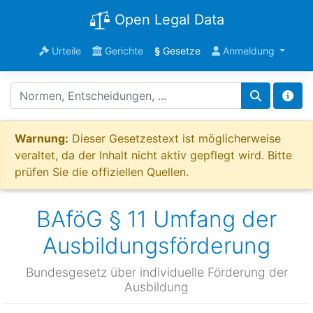
Open Legal Data
Urteile
Gerichte
§
Gesetze
Anmeldung
Warnung:
Dieser Gesetzestext ist möglicherweise
veraltet, da der Inhalt nicht aktiv gepflegt wird. Bitte
prüfen Sie die offiziellen Quellen.
BAföG § 11 Umfang der
Ausbildungsförderung
Bundesgesetz über individuelle Förderung der
Ausbildung