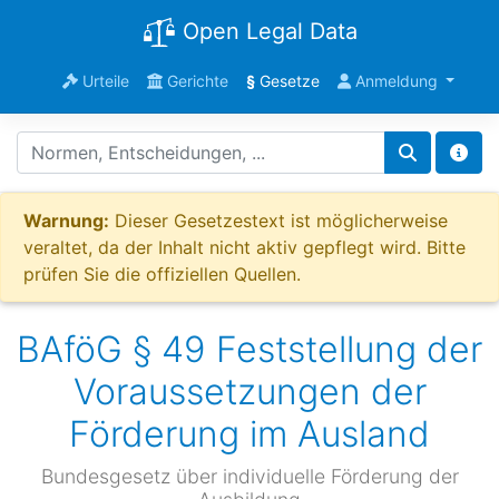
Open Legal Data
Urteile
Gerichte
§
Gesetze
Anmeldung
Warnung:
Dieser Gesetzestext ist möglicherweise
veraltet, da der Inhalt nicht aktiv gepflegt wird. Bitte
prüfen Sie die offiziellen Quellen.
BAföG § 49 Feststellung der
Voraussetzungen der
Förderung im Ausland
Bundesgesetz über individuelle Förderung der