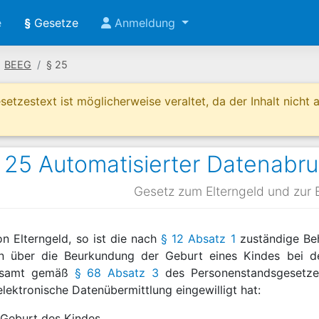
e
§
Gesetze
Anmeldung
BEEG
§ 25
etzestext ist möglicherweise veraltet, da der Inhalt nicht ak
 25 Automatisierter Datenabr
Gesetz zum Elterngeld und zur E
n Elterngeld, so ist die nach
§ 12 Absatz 1
zuständige Beh
en über die Beurkundung der Geburt eines Kindes bei 
desamt gemäß
§ 68 Absatz 3
des Personenstandsgesetzes
elektronische Datenübermittlung eingewilligt hat:
 Geburt des Kindes,