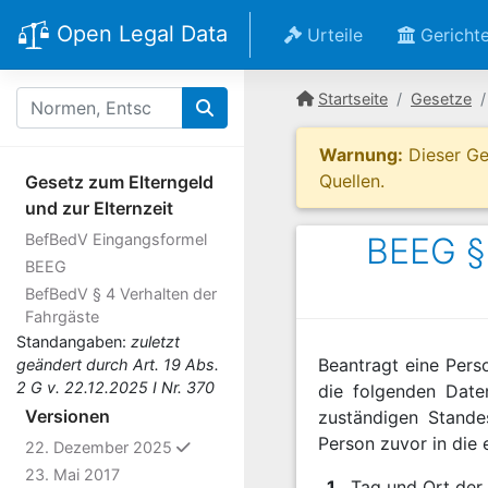
Open Legal Data
Urteile
Gericht
Startseite
Gesetze
Warnung:
Dieser Ges
Quellen.
Gesetz zum Elterngeld
und zur Elternzeit
BefBedV Eingangsformel
BEEG §
BEEG
BefBedV § 4 Verhalten der
Fahrgäste
Standangaben:
zuletzt
Beantragt eine Perso
geändert durch Art. 19 Abs.
2 G v. 22.12.2025 I Nr. 370
die folgenden Dat
Versionen
zuständigen Stan
Person zuvor in die 
ausgewählt
22. Dezember 2025
23. Mai 2017
1.
Tag und Ort der