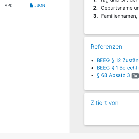
API:
JSON
2.
Geburtsname un
3.
Familiennamen,
Referenzen
BEEG § 12 Zuständ
BEEG § 1 Berechti
§ 68 Absatz 3
1x
Zitiert von