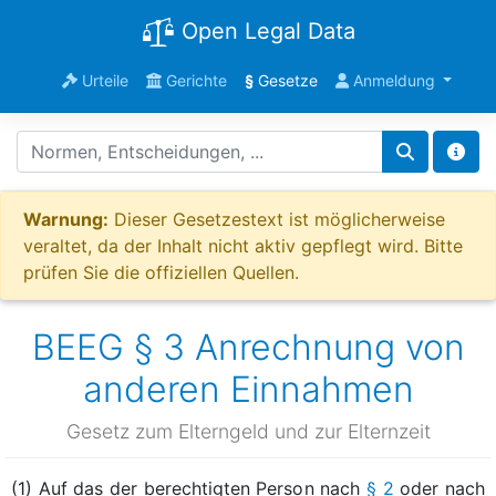
Open Legal Data
Urteile
Gerichte
§
Gesetze
Anmeldung
Warnung:
Dieser Gesetzestext ist möglicherweise
veraltet, da der Inhalt nicht aktiv gepflegt wird. Bitte
prüfen Sie die offiziellen Quellen.
BEEG § 3 Anrechnung von
anderen Einnahmen
Gesetz zum Elterngeld und zur Elternzeit
(1) Auf das der berechtigten Person nach
§ 2
oder nach