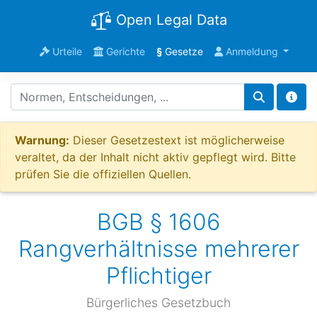
Open Legal Data
Urteile
Gerichte
§
Gesetze
Anmeldung
Warnung:
Dieser Gesetzestext ist möglicherweise
veraltet, da der Inhalt nicht aktiv gepflegt wird. Bitte
prüfen Sie die offiziellen Quellen.
BGB § 1606
Rangverhältnisse mehrerer
Pflichtiger
Bürgerliches Gesetzbuch