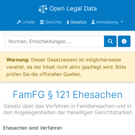
Open Legal Data
Urteile
Gerichte
§
Gesetze
Anmeldung
Warnung:
Dieser Gesetzestext ist möglicherweise
veraltet, da der Inhalt nicht aktiv gepflegt wird. Bitte
prüfen Sie die offiziellen Quellen.
FamFG § 121 Ehesachen
Gesetz über das Verfahren in Familiensachen und in
den Angelegenheiten der freiwilligen Gerichtsbarkeit
Ehesachen sind Verfahren