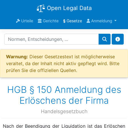
Open Legal Data
Urteile
Gerichte
§
Gesetze
Anmeldung
Warnung:
Dieser Gesetzestext ist möglicherweise
veraltet, da der Inhalt nicht aktiv gepflegt wird. Bitte
prüfen Sie die offiziellen Quellen.
HGB § 150 Anmeldung des
Erlöschens der Firma
Handelsgesetzbuch
Nach der Beendigung der Liquidation ist das Erlöschen