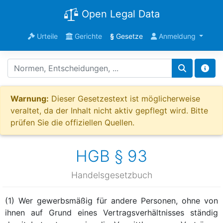
Open Legal Data
Urteile
Gerichte
§
Gesetze
Anmeldung
Warnung:
Dieser Gesetzestext ist möglicherweise
veraltet, da der Inhalt nicht aktiv gepflegt wird. Bitte
prüfen Sie die offiziellen Quellen.
HGB § 93
Handelsgesetzbuch
(1) Wer gewerbsmäßig für andere Personen, ohne von
ihnen auf Grund eines Vertragsverhältnisses ständig