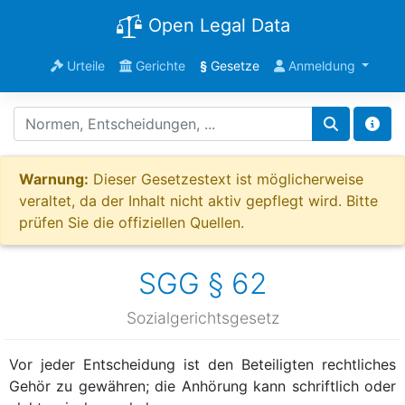
Open Legal Data
Urteile
Gerichte
§
Gesetze
Anmeldung
Warnung:
Dieser Gesetzestext ist möglicherweise
veraltet, da der Inhalt nicht aktiv gepflegt wird. Bitte
prüfen Sie die offiziellen Quellen.
SGG § 62
Sozialgerichtsgesetz
Vor jeder Entscheidung ist den Beteiligten rechtliches
Gehör zu gewähren; die Anhörung kann schriftlich oder