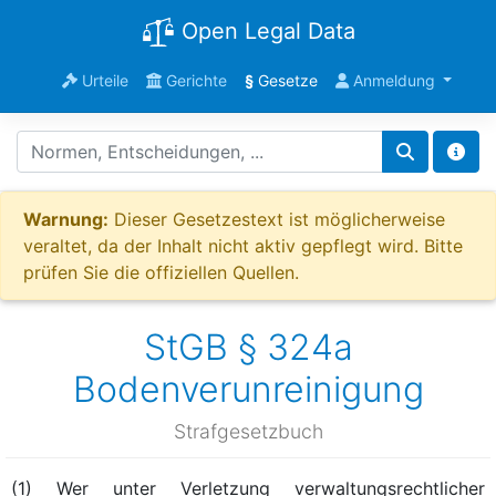
Open Legal Data
Urteile
Gerichte
§
Gesetze
Anmeldung
Warnung:
Dieser Gesetzestext ist möglicherweise
veraltet, da der Inhalt nicht aktiv gepflegt wird. Bitte
prüfen Sie die offiziellen Quellen.
StGB § 324a
Bodenverunreinigung
Strafgesetzbuch
(1) Wer unter Verletzung verwaltungsrechtlicher