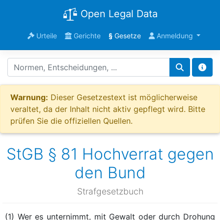
Open Legal Data
Urteile
Gerichte
§
Gesetze
Anmeldung
Warnung:
Dieser Gesetzestext ist möglicherweise
veraltet, da der Inhalt nicht aktiv gepflegt wird. Bitte
prüfen Sie die offiziellen Quellen.
StGB § 81 Hochverrat gegen
den Bund
Strafgesetzbuch
(1) Wer es unternimmt, mit Gewalt oder durch Drohung