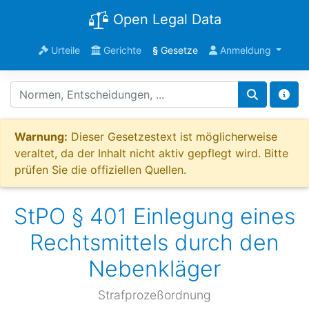
Open Legal Data
Urteile
Gerichte
§
Gesetze
Anmeldung
Warnung:
Dieser Gesetzestext ist möglicherweise
veraltet, da der Inhalt nicht aktiv gepflegt wird. Bitte
prüfen Sie die offiziellen Quellen.
StPO § 401 Einlegung eines
Rechtsmittels durch den
Nebenkläger
Strafprozeßordnung