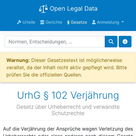
Open Legal Data
Urteile
Gerichte
§
Gesetze
Anmeldung
Warnung:
Dieser Gesetzestext ist möglicherweise
veraltet, da der Inhalt nicht aktiv gepflegt wird. Bitte
prüfen Sie die offiziellen Quellen.
UrhG § 102 Verjährung
Gesetz über Urheberrecht und verwandte
Schutzrechte
Auf die Verjährung der Ansprüche wegen Verletzung des
Urheberrechts oder eines anderen nach diesem Gesetz