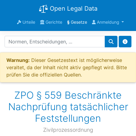
Open Legal Data
Urteile
Gerichte
§
Gesetze
Anmeldung
Warnung:
Dieser Gesetzestext ist möglicherweise
veraltet, da der Inhalt nicht aktiv gepflegt wird. Bitte
prüfen Sie die offiziellen Quellen.
ZPO § 559 Beschränkte
Nachprüfung tatsächlicher
Feststellungen
Zivilprozessordnung