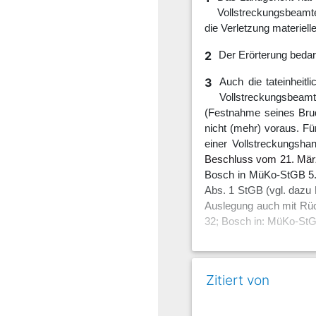
Vollstreckungsbeamte,
die Verletzung materiel
2
Der Erörterung bedarf
3
Auch die tateinheitl
Vollstreckungsbeam
(Festnahme seines Brud
nicht (mehr) voraus. F
einer Vollstreckungsha
Beschluss vom 21. Mär
Bosch in MüKo-StGB 5. A
Abs. 1 StGB (vgl. dazu
Auslegung auch mit Rück
32; Bosch in: MüKo-StGB,
Quentin
Zitiert von