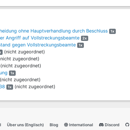
Quentin
Tschakert
heidung ohne Hauptverhandlung durch Beschluss
1x
her Angriff auf Vollstreckungsbeamte
2x
stand gegen Vollstreckungsbeamte
1x
(nicht zugeordnet)
x
nicht zugeordnet)
(nicht zugeordnet)
gung
1x
(nicht zugeordnet)
38
(nicht zugeordnet)
1x
I
Über uns (Englisch)
Blog
International
Discord