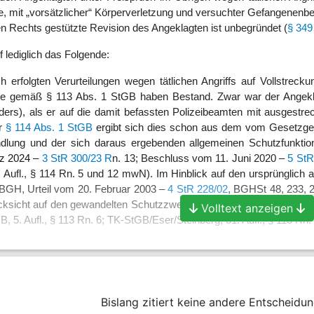
 mit „vorsätzlicher“ Körperverletzung und versuchter Gefangenenbefre
len Rechts gestützte Revision des Angeklagten ist unbegründet (
§ 349
 lediglich das Folgende:
ich erfolgten Verurteilungen wegen tätlichen Angriffs auf Vollstr
te gemäß § 113 Abs. 1 StGB haben Bestand. Zwar war der Angekla
ers), als er auf die damit befassten Polizeibeamten mit ausgestr
ür
§ 114 Abs. 1 StGB
ergibt sich dies schon aus dem vom Gesetzgebe
ndlung und der sich daraus ergebenden allgemeinen Schutzfunktion
z 2024 –
3 StR 300/23
R
n. 13; Beschluss vom 11. Juni 2020 –
5 StR
ufl., § 114 Rn. 5 und 12 mwN). Im Hinblick auf den ursprünglich a
 BGH, Urteil vom 20. Februar 2003 –
4 StR 228/02
, BGHSt 48, 233, 2
sicht auf den gewandelten Schutzzweck ebenfalls weitgehend anerkan
Volltext anzeigen
 5. Aufl., § 113 Rn. 6; TK-StGB/Eser/Steinberg, 31. Aufl., § 113 Rn.
Maatsch
RiBGH Dr. Scheuß ist
wegen Urlaubs an der
Unterschriftsleistung
gehindert.
Bislang zitiert keine andere Entscheidun