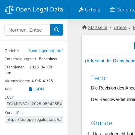
Open Legal Data
Urteile
Gericht
Startseite
Urteile
Gericht:
Bundesgerichtshof
Entscheidungsart:
Beschluss
(Adressat der Diensthand
Erschienen
2025-04-08
am:
Tenor
Aktenzeichen:
4 StR 41/25
Die Revision des Ange
API:
JSON
ECLI:
Der Beschwerdeführer 
Kurz-URL:
Gründe
1
Das Landgericht hat 