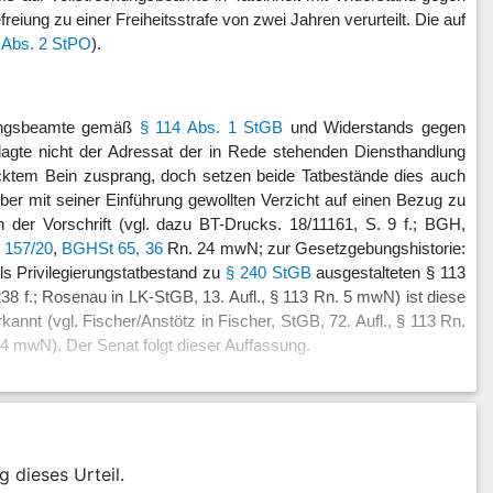
iung zu einer Freiheitsstrafe von zwei Jahren verurteilt. Die auf
 Abs. 2 StPO
).
eckungsbeamte gemäß
§ 114 Abs. 1 StGB
und Widerstands gegen
gte nicht der Adressat der in Rede stehenden Diensthandlung
ecktem Bein zusprang, doch setzen beide Tatbestände dies auch
r mit seiner Einführung gewollten Verzicht auf einen Bezug zu
 der Vorschrift (vgl. dazu BT-Drucks. 18/11161, S. 9 f.; BGH,
 157/20
,
BGHSt 65, 36
Rn. 24 mwN; zur Gesetzgebungshistorie:
ls Privilegierungstatbestand zu
§ 240 StGB
ausgestalteten § 113
38 f.; Rosenau in LK-StGB, 13. Aufl., § 113 Rn. 5 mwN) ist diese
nt (vgl. Fischer/Anstötz in Fischer, StGB, 72. Aufl., § 113 Rn.
 4 mwN). Der Senat folgt dieser Auffassung.
g dieses Urteil.