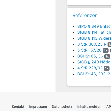
Momsen-Pflanz
Referenzen
StPO § 349 Entsc
StGB § 114 Tätlic
StGB § 113 Wider
3 StR 300/23 R
1
5 StR 157/20
(
1x
BGHSt 65, 36
1x
StGB § 240 Nöti
4 StR 228/02
1x
BGHSt 48, 233, 2
Kontakt
Impressum
Datenschutz
Inhalte melden
AP