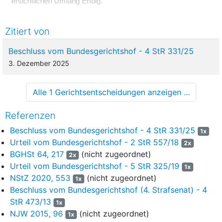
ersichtlichen Umfang Erfolg.
I.
Zitiert von
2
Das Landgericht hat folgende Feststellungen und
Wertungen getroffen:
Beschluss vom Bundesgerichtshof - 4 StR 331/25
3. Dezember 2025
3
Der zum Zeitpunkt der Hauptverhandlung 47-jährige, nicht
vorbestrafte Angeklagte ist gelernter Büchsenmacher. Nach
Abschluss der Meisterschule übernahm er die Leitung des bis
Alle 1 Gerichtsentscheidungen anzeigen ...
dahin durch seinen Vater betriebenen Waffengeschäfts,
welches er seit 2014 führt. Im selben Gebäude befindet sich
Referenzen
eine vom Angeklagten gewerblich betriebene Schießanlage, die
Beschluss vom Bundesgerichtshof - 4 StR 331/25
1x
von verschiedenen Schützenvereinen, u.a. vom SSV H. ,
Urteil vom Bundesgerichtshof - 2 StR 557/18
2x
dessen zweiter Vorsitzender der Angeklagte ist, regelmäßig
BGHSt 64, 217
(nicht zugeordnet)
2x
genutzt wird. Am 24. März 2023 verkaufte der Angeklagte an
Urteil vom Bundesgerichtshof - 5 StR 325/19
den zwischenzeitlich verstorbenen B. in seinem
1x
NStZ 2020, 553
(nicht zugeordnet)
Waffengeschäft eine Pistole der Marke Walther P99
1x
(Waffennummer ) nebst Munition und überließ ihm diese
Beschluss vom Bundesgerichtshof (4. Strafsenat) - 4
noch am selben Tag, spätestens aber vor dem Antritt einer
StR 473/13
1x
Urlaubsreise des B. nach Norwegen Ende September
NJW 2015, 96
(nicht zugeordnet)
1x
2023. Dabei war dem Angeklagten bewusst, dass B.