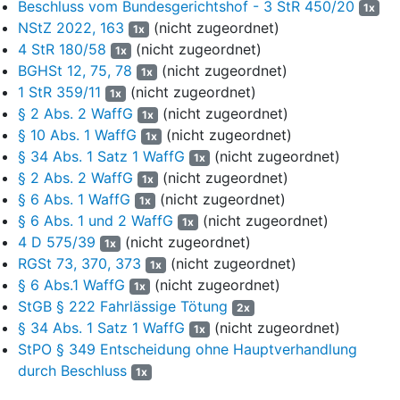
Beschluss vom Bundesgerichtshof - 3 StR 450/20
1x
nicht über die erforderliche Waffenbesitzkarte verfügte. Weiter
NStZ 2022, 163
(nicht zugeordnet)
1x
gingen sowohl der Angeklagte als auch B. davon
4 StR 180/58
(nicht zugeordnet)
1x
aus, dass B. zeitnah eine Waffenbesitzkarte erteilt
BGHSt 12, 75, 78
(nicht zugeordnet)
1x
werden würde. Am 11. Mai 2023 hatte B. bei dem
1 StR 359/11
(nicht zugeordnet)
1x
Angeklagten bereits einen geeigneten Waffenschrank zur
§ 2 Abs. 2 WaffG
(nicht zugeordnet)
1x
Aufbewahrung erworben, den er in seiner Wohnung aufstellte
§ 10 Abs. 1 WaffG
(nicht zugeordnet)
und zum Nachweis für die Waffenbehörde dort fotografierte.
1x
§ 34 Abs. 1 Satz 1 WaffG
(nicht zugeordnet)
Tatsächlich wurde B. die Erteilung der beantragten
1x
Waffenbesitzkarte am 23. November 2023 aufgrund einer
§ 2 Abs. 2 WaffG
(nicht zugeordnet)
1x
anderweitigen Vorstrafe verweigert.
§ 6 Abs. 1 WaffG
(nicht zugeordnet)
1x
§ 6 Abs. 1 und 2 WaffG
(nicht zugeordnet)
1x
4
Ende September 2023 begab sich B. mit seiner
4 D 575/39
(nicht zugeordnet)
1x
Partnerin K. auf eine Wohnmobilreise nach
RGSt 73, 370, 373
(nicht zugeordnet)
1x
Norwegen. Dort tötete er am Abend des 3. Oktober 2023
§ 6 Abs.1 WaffG
(nicht zugeordnet)
1x
K. – vermutlich im Rahmen eines Streits –
StGB § 222 Fahrlässige Tötung
vorsätzlich mit zwei Schüssen, die er aus der ihm von dem
2x
§ 34 Abs. 1 Satz 1 WaffG
(nicht zugeordnet)
Angeklagten überlassenen Waffe abgab.
1x
StPO § 349 Entscheidung ohne Hauptverhandlung
5
Das Landgericht hat ausgeführt, dass der Angeklagte durch
durch Beschluss
1x
die verbotswidrige Überlassung der Waffe an
B. „eine ursächliche und ihm auch zurechenbare