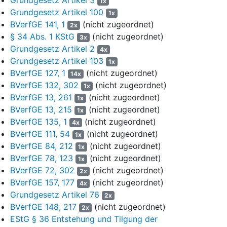
1x
Ansätzen in der Handels- und Steuerbilanz führen bei den
Grundgesetz Artikel 100
Aktivposten etwa eine unterschiedliche Abschreibungsdauer, die
1x
BVerfGE 141, 1
(nicht zugeordnet)
voneinander abweichende Aktivierung von Anschaffungs- oder
2x
Herstellungskosten oder Bewertungsdifferenzen bei
§ 34 Abs. 1 KStG
(nicht zugeordnet)
3x
Passivposten. Bleibt der handelsrechtlich abgeführte Gewinn
Grundgesetz Artikel 2
4x
hinter dem Steuerbilanzgewinn zurück, liegt eine sogenannte
Grundgesetz Artikel 103
1x
Minderabführung vor, geht er über den Steuerbilanzgewinn
BVerfGE 127, 1
(nicht zugeordnet)
14x
hinaus, eine sogenannte Mehrabführung. Üblicherweise gleichen
BVerfGE 132, 302
(nicht zugeordnet)
1x
sich die Unterschiede im Bilanzansatz mit der Zeit wieder aus.
BVerfGE 13, 261
(nicht zugeordnet)
1x
Wird während der Phase der unterschiedlichen Bilanzansätze
BVerfGE 13, 215
(nicht zugeordnet)
1x
eine Organschaft begründet, kommt es zu Mehr- oder
BVerfGE 135, 1
(nicht zugeordnet)
4x
Minderabführungen, die ihre Ursache in vororganschaftlicher
BVerfGE 111, 54
(nicht zugeordnet)
1x
Zeit haben (sog. vororganschaftliche Mehr- oder
BVerfGE 84, 212
(nicht zugeordnet)
Minderabführungen).
1x
BVerfGE 78, 123
(nicht zugeordnet)
1x
6
2. Zu vororganschaftlichen Mehrabführungen kommt es
BVerfGE 72, 302
(nicht zugeordnet)
2x
insbesondere bei ehemals gemeinnützigen
BVerfGE 157, 177
(nicht zugeordnet)
4x
Wohnungsunternehmen, die bis Ende des Jahres 1990 durch
§
Grundgesetz Artikel 76
2x
5 Abs. 1 Nr. 10 KStG
in der Fassung der Bekanntmachung des
BVerfGE 148, 217
(nicht zugeordnet)
2x
Körperschaftsteuergesetzes vom 10. Februar 1984 (BGBl I S.
EStG § 36 Entstehung und Tilgung der
217) steuerbefreit waren. Infolge des Wegfalls der