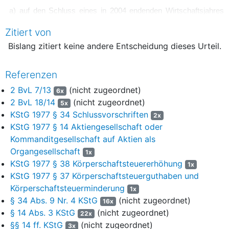
a) auf den Schluss eines in 2004 endenden Wirtschaftsjahres
erfolgen, wenn der Ergebnisabführungsvertrag nach dem 4.
Zitiert von
März 2003 eine Kündigung spätestens zum 31. Dezember 2003
zugelassen hätte, oder
Bislang zitiert keine andere Entscheidung dieses Urteil.
b) auf den Schluss des ersten in 2005 endenden
Referenzen
Wirtschaftsjahres erfolgen, wenn der Ergebnisabführungsvertrag
nach dem 4. März 2003 eine Kündigung spätestens zum 31.
2 BvL 7/13
(nicht zugeordnet)
6x
Dezember 2004 zugelassen hätte, oder
2 BvL 18/14
(nicht zugeordnet)
5x
KStG 1977 § 34 Schlussvorschriften
2x
c) auf den Schluss eines vor dem 16. Dezember 2004 endenden
KStG 1977 § 14 Aktiengesellschaft oder
Wirtschaftsjahres erfolgen,
Kommanditgesellschaft auf Aktien als
soweit durch die jeweilige Mehrabführung oder die Summe der
Organgesellschaft
1x
jeweiligen Mehrabführungen in dem betreffenden
KStG 1977 § 38 Körperschaftsteuererhöhung
1x
Veranlagungszeitraum eine Körperschaftsteuererhöhung nach
§
KStG 1977 § 37 Körperschaftsteuerguthaben und
38 Absatz 2 des Körperschaftsteuergesetzes
in der Fassung
Körperschaftsteuerminderung
1x
des Gesetzes zum Abbau von Steuervergünstigungen und
§ 34 Abs. 9 Nr. 4 KStG
(nicht zugeordnet)
16x
Ausnahmeregelungen vom 16. Mai 2003 (Bundesgesetzblatt I
§ 14 Abs. 3 KStG
(nicht zugeordnet)
22x
Seite 660) ausgelöst wird, die die durch die jeweilige
§§ 14 ff. KStG
(nicht zugeordnet)
3x
Mehrabführung oder die Summe der jeweiligen