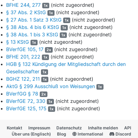
BFHE 244, 277
(nicht zugeordnet)
1x
maßgeblich, weshalb der Steuerbilanzansatz den
§ 37 Abs. 2 KStG
(nicht zugeordnet)
Handelsbilanzansatz (regelmäßig) überstieg. Da der jeweilige
1x
§ 27 Abs. 1 Satz 3 KStG
(nicht zugeordnet)
Bilanzansatz Grundlage für die handelsrechtlichen und
1x
steuerrechtlichen Abschreibungen für Abnutzungen ist, hatte der
§ 38 Abs. 4 bis 6 KStG
(nicht zugeordnet)
1x
unterschiedliche Ansatz in Handels- und Steuerbilanz auch
§ 38 Abs. 1 bis 3 KStG
(nicht zugeordnet)
1x
unterschiedliche Abschreibungen zur Folge, wodurch der
§ 13 KStG
(nicht zugeordnet)
1x
Handelsbilanzgewinn den Steuerbilanzgewinn (regelmäßig)
BVerfGE 105, 17
(nicht zugeordnet)
2x
überstieg.
BFHE 201, 222
(nicht zugeordnet)
1x
HGB § 132 Kündigung der Mitgliedschaft durch den
8
Bei entsprechend hohen Aufstockungsbeträgen war es sogar
Gesellschafter
möglich, dass das aus der Steuerbilanz abgeleitete
1x
BGHZ 122, 211
(nicht zugeordnet)
steuerliche Einkommen negativ war, während die Handelsbilanz
1x
einen Jahresüberschuss auswies. Lag zugleich eine
AktG § 299 Ausschluß von Weisungen
1x
Organschaft vor, so wurde dem Organträger steuerrechtlich ein
BVerfGG § 78
2x
negatives Einkommen der Organgesellschaft zugerechnet,
BVerfGE 72, 330
(nicht zugeordnet)
1x
obwohl die Organgesellschaft auf der Grundlage des
BVerfGE 125, 175
(nicht zugeordnet)
1x
Ergebnisabführungsvertrags für dasselbe Geschäftsjahr einen
handelsrechtlichen Gewinn an den Organträger abgeführt hatte.
Dies erklärt, weshalb die Organschaft nach dem Wegfall der
Kontakt
Impressum
Datenschutz
Inhalte melden
API
früheren persönlichen Steuerbefreiung für ehemals
Über uns (Englisch)
Blog
International
Discord