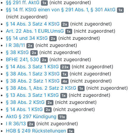
§§ 291 ff. AktG
(nicht zugeordnet)
1x
Unternehmen dem Organträger zugerechnet und allein bei
§§ 14 ff. KStG einen von § 291 Abs. 1, § 301 AktG
1x
diesem besteuert.
(nicht zugeordnet)
3
a) Die Voraussetzungen für die Einkommenszurechnung
§ 14 Abs. 3 Satz 4 KStG
(nicht zugeordnet)
2x
sind in
§ 14 KStG
geregelt. Für die Begründung einer
Art. 22 Abs. 1 EURLUmsG
(nicht zugeordnet)
1x
körperschaftsteuerrechtlichen Organschaft ist danach
§§ 14 und 34 KStG
(nicht zugeordnet)
2x
insbesondere der Abschluss eines wirksamen
I R 38/11
(nicht zugeordnet)
2x
Gewinnabführungsvertrags im Sinne des
§ 291 Abs. 1 AktG
§ 38 KStG
(nicht zugeordnet)
2x
erforderlich, der auch als Ergebnisabführungsvertrag bezeichnet
BFHE 241, 530
(nicht zugeordnet)
2x
wird. Organgesellschaften können nach
§ 14 Abs. 1 Satz 1
§ 14 Abs. 3 Satz 1 KStG
(nicht zugeordnet)
23x
KStG
unter anderem Aktiengesellschaften und
§ 38 Abs. 1 Satz 3 KStG
(nicht zugeordnet)
1x
Kommanditgesellschaften auf Aktien, aber auch andere
§ 38 Abs. 2 Satz 1 KStG
(nicht zugeordnet)
Kapitalgesellschaften sein (
§ 17 Abs. 1 KStG
). Dem Organträger
4x
§ 38 Abs. 1, Abs. 2 Satz 2 KStG
(nicht zugeordnet)
muss kraft seiner Beteiligung an der Organgesellschaft die
1x
Mehrheit der Stimmrechte zustehen (
§ 14 Abs. 1 Satz 1 Nr. 1
§ 13 Abs. 3 Satz 1 KStG
(nicht zugeordnet)
1x
KStG
).
§ 38 Abs. 2 KStG
(nicht zugeordnet)
2x
§ 14 Abs. 1 KStG
(nicht zugeordnet)
2x
4
Der Gewinnabführungsvertrag muss auf mindestens fünf
AktG § 297 Kündigung
11x
Jahre abgeschlossen und während seiner gesamten
I R 36/13
(nicht zugeordnet)
2x
Geltungsdauer tatsächlich durchgeführt werden. Eine vorzeitige
HGB § 249 Rückstellungen
1x
Kündigung ist nur dann unschädlich, wenn ein wichtiger Grund