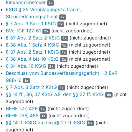
Einkommensteuer
1x
Steuerbefreiung durch das Steuerreformgesetz 1990 vom 25.
EStG § 25 Veranlagungszeitraum,
Juli 1988 (BGBl I S. 1093) mussten diese
Steuererklärungspflicht
Wohnungsunternehmen ihre Wohnungsbestände in der
1x
Anfangsbilanz auf den 1. Januar 1991 gemäß
§ 13 Abs. 2 und 3
§ 7 Abs. 3 Satz 1 KStG
(nicht zugeordnet)
1x
KStG
auf die Teilwerte aufstocken, wodurch die in der
BVerfGE 127, 61
(nicht zugeordnet)
2x
körperschaftsteuerfreien Zeit erwirtschafteten stillen Reserven
§ 37 Abs. 2 Satz 2 KStG
(nicht zugeordnet)
1x
abschließend der steuerfreien Sphäre zugewiesen wurden (vgl.
§ 38 Abs. 1 Satz 4 KStG
(nicht zugeordnet)
1x
Märtens, in: Gosch, KStG, 4. Aufl. 2020, § 13 Rn. 25). Der aus
§ 37 Abs. 2 Satz 1 KStG
(nicht zugeordnet)
1x
der Aufstockung erzielte Bilanzgewinn unterlag nicht der
§ 38 Abs. 4 bis 10 KStG
(nicht zugeordnet)
2x
Körperschaftsteuer und wurde dementsprechend in der unter
§ 34 Abs. 16 KStG
(nicht zugeordnet)
2x
dem körperschaftsteuerrechtlichen Anrechnungsverfahren
Beschluss vom Bundesverfassungsgericht - 2 BvR
erforderlichen Eigenkapitalgliederung (vgl. BVerfG, Beschluss
988/16
1x
des Zweiten Senats vom 24. November 2022 -
2 BvR 1424/15
-,
§ 7 Abs. 3 Satz 2 KStG
(nicht zugeordnet)
Rn. 6 f. - Körperschaftsteuerminderungspotenzial II) dem
1x
§§ 14 ff., 36, 37 KStG a.F. den §§ 27 ff. KStG
(nicht
sogenannten EK 02 ("sonstige Vermögensmehrungen, die der
4x
Körperschaftsteuer nicht unterliegen" im Sinne von
§ 30 Abs. 2
zugeordnet)
Nr. 2 KStG
, zuletzt in der Fassung der Bekanntmachung des
BFHE 177, 429
(nicht zugeordnet)
1x
Körperschaftsteuergesetzes 1999
vom 22. April 1999, BGBl I S.
BFHE 196, 485
(nicht zugeordnet)
1x
817, im Folgenden KStG a.F.) zugeschrieben.
§§ 14 ff. KStG zu den §§ 27 ff. KStG
(nicht
6x
zugeordnet)
7
Handelsrechtlich blieben dagegen die bisherigen Buchwerte