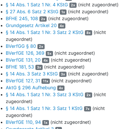
§ 14 Abs. 1 Satz 1 Nr. 4 KStG
(nicht zugeordnet)
die Kündigung rechtfertigt; andernfalls wird das
2x
§ 27 Abs. 6 Satz 2 KStG
(nicht zugeordnet)
Organschaftsverhältnis von Anfang an steuerrechtlich nicht
1x
anerkannt. Liegt ein wichtiger Grund vor oder erfolgt die
BFHE 245, 108
(nicht zugeordnet)
2x
Kündigung nach Ende der fünfjährigen Mindestlaufzeit, wirken
Grundgesetz Artikel 20
4x
eine Kündigung oder eine Aufhebung, die auf einen Zeitpunkt
§ 14 Abs. 1 Satz 1 Nr. 3 Satz 2 KStG
(nicht
8x
während des Wirtschaftsjahres der Organgesellschaft
zugeordnet)
ausgesprochen wird, steuerlich auf den Beginn dieses
BVerfGG § 80
2x
Wirtschaftsjahres zurück (
§ 14 Abs. 1 Satz 1 Nr. 3 KStG
). Die
BVerfGE 126, 369
(nicht zugeordnet)
5x
handelsrechtliche Gewinnabführungspflicht der abhängigen
BVerfGE 131, 20
(nicht zugeordnet)
4x
Gesellschaft sowie eine etwaige Verlustausgleichspflicht des
BFHE 181, 53
(nicht zugeordnet)
3x
herrschenden Unternehmens bleiben davon unberührt und
§ 14 Abs. 3 Satz 3 KStG
(nicht zugeordnet)
3x
bestehen bis zur zivilrechtlichen Beendigung des
BVerfGE 127, 31
(nicht zugeordnet)
Ergebnisabführungsvertrags fort.
11x
AktG § 296 Aufhebung
4x
5
b) Der handelsrechtlich an den Organträger abzuführende
§ 14 Abs. 1 Satz 1 Nr. 3 Satz 3 KStG
(nicht
2x
Gewinn (bzw. der nach
§ 302 AktG
auszugleichende Verlust)
zugeordnet)
ist nicht gleichbedeutend mit dem dem Organträger gemäß
§ 14
§ 14 Abs. 1 Satz 1 Nr. 3 Satz 1 KStG
(nicht
7x
Abs. 1 Satz 1 KStG
steuerlich zuzurechnenden Einkommen der
zugeordnet)
Organgesellschaft, welches auf der Grundlage des
BVerfGE 110, 94
(nicht zugeordnet)
1x
Steuerbilanzgewinns ermittelt wird. Zu unterschiedlichen
Grundgesetz Artikel 3