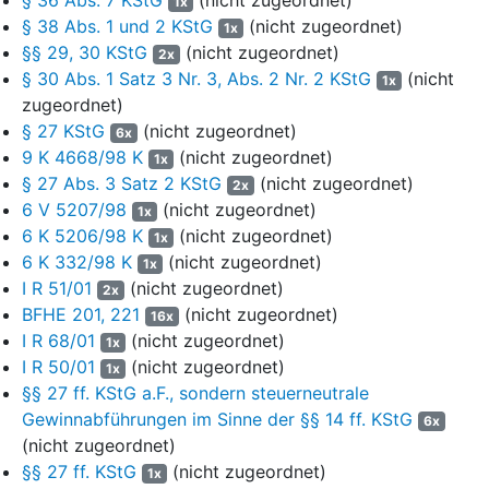
1x
EURLUmsG), der potenziell körperschaftsteuererhöhend wirkt,
§ 38 Abs. 1 und 2 KStG
(nicht zugeordnet)
1x
erstmals für (vororganschaftliche) Mehrabführungen von
§§ 29, 30 KStG
(nicht zugeordnet)
2x
Organgesellschaften anzuwenden, deren Wirtschaftsjahr nach
§ 30 Abs. 1 Satz 3 Nr. 3, Abs. 2 Nr. 2 KStG
(nicht
1x
dem 31. Dezember 2003 endet.
zugeordnet)
I.
§ 27 KStG
(nicht zugeordnet)
6x
9 K 4668/98 K
(nicht zugeordnet)
1x
2
1. Die körperschaftsteuerrechtliche Organschaft (
§§ 14 ff.
§ 27 Abs. 3 Satz 2 KStG
(nicht zugeordnet)
2x
KStG
) dient der steuerlichen Berücksichtigung der
6 V 5207/98
(nicht zugeordnet)
1x
wirtschaftlichen Verflechtung verbundener Unternehmen (Ebber,
6 K 5206/98 K
(nicht zugeordnet)
1x
in: Micker/Pohl, BeckOK KStG, § 14 Rn. 3 m.w.N.
). Nach dem
6 K 332/98 K
(nicht zugeordnet)
1x
deutschen Körperschaftsteuerrecht müssen rechtlich
I R 51/01
(nicht zugeordnet)
selbständige Unternehmen ihr zu versteuerndes Einkommen
2x
BFHE 201, 221
(nicht zugeordnet)
grundsätzlich selbständig ermitteln und versteuern. Dies kann
16x
dazu führen, dass bei einer Konzerngruppe, die insgesamt
I R 68/01
(nicht zugeordnet)
1x
betrachtet einen Verlust erwirtschaftet hat, dennoch eine
I R 50/01
(nicht zugeordnet)
1x
Körperschaftsteuerlast anfällt, wenn mindestens eine der
§§ 27 ff. KStG a.F., sondern steuerneutrale
Konzerngesellschaften einen Gewinn erzielt hat. Dieses
Gewinnabführungen im Sinne der §§ 14 ff. KStG
6x
Ergebnis kann durch die Bildung einer
(nicht zugeordnet)
körperschaftsteuerrechtlichen Organschaft vermieden werden.
§§ 27 ff. KStG
(nicht zugeordnet)
1x
In deren Rahmen wird das Einkommen der verbundenen