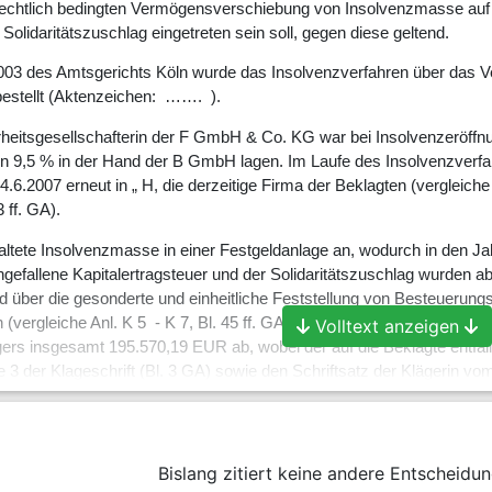
rechtlich bedingten Vermögensverschiebung von Insolvenzmasse auf
 Solidaritätszuschlag eingetreten sein soll, gegen diese geltend.
003 des Amtsgerichts Köln wurde das Insolvenzverfahren über das 
bestellt (Aktenzeichen: ……. ).
eitsgesellschafterin der F GmbH & Co. KG war bei Insolvenzeröffnun
en 9,5 % in der Hand der B GmbH lagen. Im Laufe des Insolvenzverf
6.2007 erneut in „ H, die derzeitige Firma der Beklagten (vergleich
 ff. GA).
waltete Insolvenzmasse in einer Festgeldanlage an, wodurch in den 
ngefallene Kapitalertragsteuer und der Solidaritätszuschlag wurden a
id über die gesonderte und einheitliche Feststellung von Besteueru
vergleiche Anl. K 5 - K 7, Bl. 45 ff. GA). Auf die im Laufe des Insol
Volltext anzeigen
ers insgesamt 195.570,19 EUR ab, wobei der auf die Beklagte entfal
te 3 der Klageschrift (Bl. 3 GA) sowie den Schriftsatz der Klägerin
rte der Kläger die E3 B2 (im Folgenden: E3) auf, einen Anteil von 90
 des Solidaritätszuschlags zurückzuzahlen. Der Kläger begründete dies
nungsbeträge der Insolvenzmasse zu erstatten. Mit Schriftsatz vom 2
Bislang zitiert keine andere Entscheidun
der Ansprüche auf Erstattung der steuerlichen Anrechnungsbeträge für