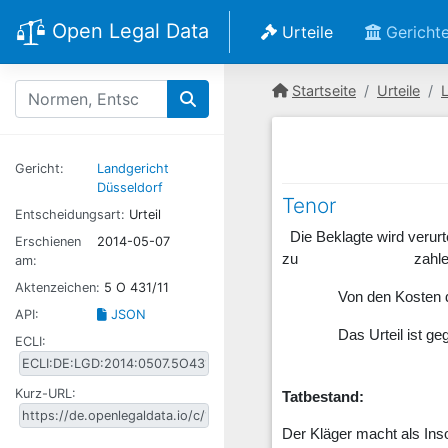
Open Legal Data
Urteile
Gericht
Startseite
Urteile
Gericht:
Landgericht
Düsseldorf
Tenor
Entscheidungsart:
Urteil
Die Beklagte wird ver
Erschienen
2014-05-07
zu zahlen. Im Übri
am:
Aktenzeichen:
5 O 431/11
Von den Kosten des Rec
API:
JSON
Das Urteil ist gegen 
ECLI:
Kurz-URL:
Tatbestand:
Der Kläger macht als In