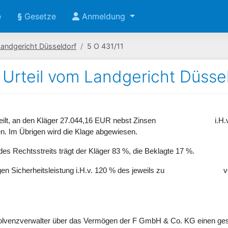
e
§
Gesetze
Anmeldung
Landgericht Düsseldorf
5 O 431/11
Urteil vom Landgericht Düssel
urteilt, an den Kläger 27.044,16 EUR nebst Zinsen i.H.v. 8 P
gen wird die Klage abgewiesen.
htsstreits trägt der Kläger 83 %, die Beklagte 17 %.
Sicherheitsleistung i.H.v. 120 % des jeweils zu vollstrec
solvenzverwalter über das Vermögen der F GmbH & Co. KG einen ges