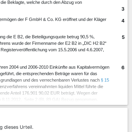
 die Beklagte, welche durch den Abzug von
3
Vermögen der F GmbH & Co. KG eröffnet und der Kläger
4
5
g die E B2, die Beteiligungsquote betrug 90,5 %,
ahrens wurde der Firmenname der E2 B2 in „DIC H2 B2“
e Registerveröffentlichung vom 15.5.2006 und 4.6.2007,
6
Jahren 2004 und 2006-2010 Einkünfte aus Kapitalvermögen
bgeführt, die entsprechenden Beträge waren für das
ngsgrundlagen und des verrechenbaren Verlustes nach
§ 15
venzverfahrens vereinnahmten liquiden Mittel führte die
lende Anteil 176.901 90,02 EUR beträgt. Wegen der
 vom 8.11.2012, Seite 2 (Bl. 89 GA) Bezug genommen.
7
,5 % der für die Jahre 2003-2010 abgeführten
 damit, dass die E3 verpflichtet sei, die jeweiligen
.1.2012 und 14.1.2013 hat die Beklagte die Einrede der
g dieses Urteil.
 die Jahre 2004 und 2006 - 2008 erhoben.