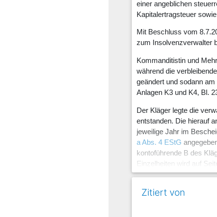
einer angeblichen steuer
Kapitalertragsteuer sowie
Mit Beschluss vom 8.7.2
zum Insolvenzverwalter 
Kommanditistin und Mehrh
während die verbleibend
geändert und sodann am 4.
Anlagen K3 und K4, Bl. 23
Der Kläger legte die ver
entstanden. Die hierauf a
jeweilige Jahr im Besche
a Abs. 4 EStG
angegeben (
kontoführende B des Kläg
Einzelheiten wird auf Sei
Unter dem 11.4.2011 forde
Zitiert von
Kapitalertragsteuer sowie
steuerrechtlichen Anrech
Verjährung hinsichtlich 