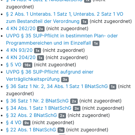
gebietsbetroffenen Gemeinden (im Landkreis Heidekreis: Stadt
zugeordnet)
Soltau, Stadt Schneverdingen sowie Gemeinde Bispingen; im
§ 2 Abs. 1 Unterabs. 1 Satz 1, Unterabs. 2 Satz 1 VO
Landkreis Harburg: Stadt Buchholz in der Nordheide,
zum Bestandteil der Verordnung
(nicht zugeordnet)
1x
Samtgemeinde Tostest und ihre Mitgliedsgemeinden Handeloh
4 KN 262/20
(nicht zugeordnet)
2x
und Welle sowie Samtgemeinde Hanstedt und ihre
UVPG § 35 SUP-Pflicht in bestimmten Plan- oder
Mitgliedsgemeinden Asendorf, Egestorf, Hanstedt und A-Stadt),
Programmbereichen und im Einzelfall
1x
sonst betroffenen Behörden sowie weitere Träger öffentlicher
4 KN 93/20
(nicht zugeordnet)
1x
Belange zu der geplanten Schutzgebietsausweisung an. Mit
4 KN 204/20
(nicht zugeordnet)
1x
weiterem Schreiben selben Datums erfolgte zudem eine
§ 5 VO
(nicht zugeordnet)
16x
Anhörung von anerkannten Naturschutzvereinigungen. Im
UVPG § 36 SUP-Pflicht aufgrund einer
Zeitraum vom 16. März 2020 bis zum 25. Mai 2020 fand darüber
Verträglichkeitsprüfung
hinaus eine öffentliche Auslegung des Verordnungsentwurfs
3x
mitsamt den dazugehörigen Übersichts- und Detailkarten, der
§ 36 Satz 1 Nr. 2, 34 Abs. 1 Satz 1 BNatSchG
(nicht
1x
Begründung sowie einer Gegenüberstellung der Regelungen der
zugeordnet)
Neuverordnung mit den Regelungen der Vorgängerverordnung
§ 36 Satz 1 Nr. 2 BNatSchG
(nicht zugeordnet)
2x
vom 17. Juni 1993 statt. Dies erfolgte bei den von der
§ 34 Abs. 1 Satz 1 BNatSchG
(nicht zugeordnet)
3x
Schutzgebietsausweisung betroffenen Gemeinden (Stadt Soltau,
§ 32 Abs. 2 BNatSchG
(nicht zugeordnet)
2x
Stadt Schneverdingen, Gemeinde Bispingen, Stadt Buchholz in
§ 4 VO
(nicht zugeordnet)
9x
der Nordheide, Samtgemeinde Tostedt und Samtgemeinde
§ 22 Abs. 1 BNatSchG
(nicht zugeordnet)
1x
Hanstedt), am Sitz des Landkreises Harburg in Winsen (Luhe)