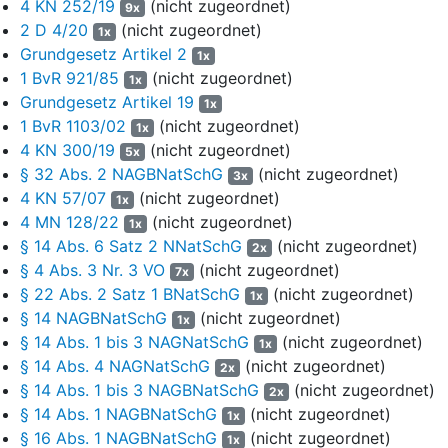
Hierzu beauftragte es eine Reihe von Fachbüros jeweils mit der
4 KN 252/19
(nicht zugeordnet)
9x
Erfassung von einzelnen Teilflächen des Gebiets. Nach dem
2 D 4/20
(nicht zugeordnet)
1x
aktualisierten Standard-Datenbogen mit Stand Juli 2020 sind im
Grundgesetz Artikel 2
1x
Gebiet eine Vielzahl von Lebensraumtypen nach
Anhang I der
1 BvR 921/85
(nicht zugeordnet)
1x
FFH-Richtlinie
zu finden. Unter anderen sind dies die
Grundgesetz Artikel 19
1x
Lebensraumtypen Trockene Heide mit prägender Besenheide
1 BvR 1103/02
(nicht zugeordnet)
1x
(LRT 4030) mit 4.266 ha, Alte Bodensaure Eichenwälder auf
4 KN 300/19
(nicht zugeordnet)
5x
Sandböden (LRT 9190) mit 528 ha, Hainsimsen-Buchenwald
§ 32 Abs. 2 NAGBNatSchG
(nicht zugeordnet)
3x
(LRT 9110) mit 411 ha, Moorwälder (prioritärer LRT 91D0) mit 320
4 KN 57/07
(nicht zugeordnet)
1x
ha, Feuchte Heiden mit Glockenheide (LRT 4010) mit 82 ha,
4 MN 128/22
(nicht zugeordnet)
Wacholderbestände auf Zwergstrauchheiden oder Kalkrasen
1x
§ 14 Abs. 6 Satz 2 NNatSchG
(nicht zugeordnet)
(LRT 5130) mit 58 ha, aber auch Grünland-Lebensraumtypen wie
2x
Artenreiche Borstgrasrasen (prioritärer LRT 6230) mit 40 ha und
§ 4 Abs. 3 Nr. 3 VO
(nicht zugeordnet)
7x
Magere Flachland-Mähwiesen (LRT 6510) mit 16 ha. Als Tierarten
§ 22 Abs. 2 Satz 1 BNatSchG
(nicht zugeordnet)
1x
von gemeinschaftlichem Interesse nach
Anhang II der FFH-
§ 14 NAGBNatSchG
(nicht zugeordnet)
1x
Richtlinie
sind im Standarddatenbogen unter anderem der
§ 14 Abs. 1 bis 3 NAGNatSchG
(nicht zugeordnet)
1x
Fischotter, die Libellenart Grüne Flussjungfer, die Fledermausart
§ 14 Abs. 4 NAGNatSchG
(nicht zugeordnet)
2x
Großes Mausohr und der Hirschkäfer ausgewiesen. Als
§ 14 Abs. 1 bis 3 NAGBNatSchG
(nicht zugeordnet)
2x
Vogelarten nach
Anhang I der Vogelschutzrichtlinie
werden für
§ 14 Abs. 1 NAGBNatSchG
(nicht zugeordnet)
1x
das Gebiet unter anderem die Heidelerche, das Birkhuhn, der
§ 16 Abs. 1 NAGBNatSchG
(nicht zugeordnet)
1x
Ziegenmelker und der Raufußkauz genannt. Zudem zählt der