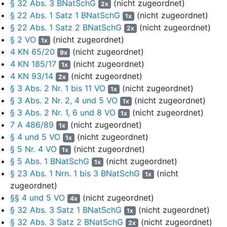
§ 32 Abs. 3 BNatSchG
(nicht zugeordnet)
2x
sowie bei den Dienstleistungsbüros des Antragsgegners in Soltau
§ 22 Abs. 1 Satz 1 BNatSchG
(nicht zugeordnet)
1x
und in Bad Fallingbostel. Dem vorausgegangen waren - zunächst
§ 22 Abs. 1 Satz 2 BNatSchG
(nicht zugeordnet)
für den Zeitraum vom 16. März 2020 bis zum 20. April 2020 -
2x
§ 2 VO
(nicht zugeordnet)
jeweils öffentliche Bekanntmachungen der Auslegung durch die
1x
Gemeinden mit dem Hinweis, dass während der Auslegungszeit
4 KN 65/20
(nicht zugeordnet)
9x
Bedenken und Anregungen vorgebracht werden können. Wegen
4 KN 185/17
(nicht zugeordnet)
1x
während der Auslegungszeit eingetretenen Einschränkungen der
4 KN 93/14
(nicht zugeordnet)
2x
Sprechzeiten bzw. teilweiser faktischer Schließungen der
§ 3 Abs. 2 Nr. 1 bis 11 VO
(nicht zugeordnet)
1x
Kommunalverwaltungen im Zuge der Maßnahmen zur
§ 3 Abs. 2 Nr. 2, 4 und 5 VO
(nicht zugeordnet)
1x
Bekämpfung der Corona-Pandemie wurde die Auslegung - nach
§ 3 Abs. 2 Nr. 1, 6 und 8 VO
(nicht zugeordnet)
1x
erneuten öffentlichen Bekanntmachungen - bis zum 25. Mai 2020
7 A 486/89
(nicht zugeordnet)
1x
verlängert.
§ 4 und 5 VO
(nicht zugeordnet)
1x
Im Rahmen des Beteiligungs- und Auslegungsverfahren gingen
§ 5 Nr. 4 VO
(nicht zugeordnet)
1x
insgesamt 58 Stellungnahmen von Gemeinden, Trägern
§ 5 Abs. 1 BNatSchG
(nicht zugeordnet)
1x
öffentliche Belange und anerkannten Naturschutzvereinigungen
§ 23 Abs. 1 Nrn. 1 bis 3 BNatSchG
(nicht
1x
ein. Von Seiten der betroffenen Grundstückseigentümer und
zugeordnet)
sonstigen Privatpersonen wurden 96 Stellungnahmen abgegeben.
§§ 4 und 5 VO
(nicht zugeordnet)
4x
§ 32 Abs. 3 Satz 1 BNatSchG
(nicht zugeordnet)
1x
Auch der Antragsteller zu 1. beteiligte sich im
§ 32 Abs. 3 Satz 2 BNatSchG
(nicht zugeordnet)
Auslegungsverfahren. Er ist Eigentümer eines
2x