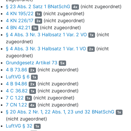
§ 23 Abs. 2 Satz 1 BNatSchG
(nicht zugeordnet)
Naturschutzgebiet "Lüneburger Heide" im Landkreis Heidekreis
4x
und im Landkreis Harburg (VO). Nachdem der Kreistag des
4 KN 195/22
(nicht zugeordnet)
1x
Landkreises Harburg am 25. März 2021 sein Einvernehmen
4 KN 226/17
(nicht zugeordnet)
3x
erklärt hatte, fertigte der Landrat des Antragsgegners die
4 BN 42.21
(nicht zugeordnet)
1x
Verordnung am 6. April 2021 aus. Die Verordnung wurde
§ 4 Abs. 3 Nr. 3 Halbsatz 1 Var. 2 VO
(nicht
1x
daraufhin im Niedersächsischen Ministerialblatt Nr. 15 vom
zugeordnet)
28. April 2021 (S. 805 ff.) bekannt gemacht und trat am
§ 4 Abs. 3 Nr. 3 Halbsatz 1 Var. 1 VO
(nicht
2x
1. Mai 2021 in Kraft.
zugeordnet)
Grundgesetz Artikel 73
Gemäß
§ 1 Abs. 1 VO
wird das im Folgenden näher bezeichnete
5x
Gebiet in den Samtgemeinden Hanstedt und Tostedt sowie der
4 B 73.86
(nicht zugeordnet)
2x
Stadt Buchholz in der Nordheide im Landkreis Harburg sowie in
LuftVG § 6
1x
der Gemeinde Bispingen, der Stadt Schneverdingen und der
4 B 94.86
(nicht zugeordnet)
2x
Stadt Soltau im Landkreis Heidekreis zum Naturschutzgebiet
4 C 36.82
(nicht zugeordnet)
1x
"Lüneburger Heide" erklärt. Nach
§ 1 Abs. 2 VO
hat das Gebiet
7 C 1.22
(nicht zugeordnet)
1x
eine Größe von rund 23.480 ha. Die Grenze des
7 CN 1.22
(nicht zugeordnet)
4x
Naturschutzgebiets ergibt sich aus zwei mitveröffentlichten
§ 20 Abs. 2 Nr. 1, 22 Abs. 1, 23 und 32 BNatSchG
1x
Übersichtskarten im Maßstab 1: 50.000 sowie sechs nicht
(nicht zugeordnet)
mitveröffentlichen Detailkarten im Maßstab 1: 10.000 (
§ 2 Abs. 1
LuftVG § 32
1x
Unterabs. 1 Satz 1 VO), welche Bestandteil der Verordnung
sind