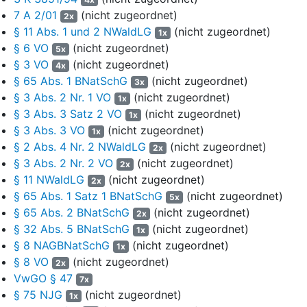
Lüneburg 1977, S. 172) unter Schutz gestellt. Die vorgenannten
7 A 2/01
(nicht zugeordnet)
2x
Verordnungen werden durch die streitgegenständliche
§ 11 Abs. 1 und 2 NWaldLG
(nicht zugeordnet)
1x
Naturschutzgebietsverordnung ersetzt.
§ 6 VO
(nicht zugeordnet)
5x
§ 3 VO
(nicht zugeordnet)
4x
Der vom Naturschutzgebiet "Lüneburger Heide" umfasste
§ 65 Abs. 1 BNatSchG
(nicht zugeordnet)
3x
Bereich wurde vom Land Niedersachsen im Oktober 1998 als
§ 3 Abs. 2 Nr. 1 VO
(nicht zugeordnet)
Fauna-Flora-Habitat-(FFH)-Gebiet 070 "Lüneburger Heide"
1x
§ 3 Abs. 3 Satz 2 VO
(nicht zugeordnet)
vorgeschlagen und von der EU-Kommission im Dezember 2004
1x
in die Liste der Gebiete von gemeinschaftlicher Bedeutung nach
§ 3 Abs. 3 VO
(nicht zugeordnet)
1x
Artikel 4 Absatz 2 Unterabsatz 3 der Richtlinie 92/43/EWG
(FFH-
§ 2 Abs. 4 Nr. 2 NWaldLG
(nicht zugeordnet)
2x
Richtlinie) aufgenommen. Zudem wurde derselbe Bereich
§ 3 Abs. 2 Nr. 2 VO
(nicht zugeordnet)
2x
im Juni 2001 als EU-Vogelschutzgebiet V24 "Lüneburger Heide"
§ 11 NWaldLG
(nicht zugeordnet)
2x
zum besonderen Schutzgebiet nach
Artikel 4 Abs. 1 der Richtlinie
§ 65 Abs. 1 Satz 1 BNatSchG
(nicht zugeordnet)
5x
79/409/EWG
(mittlerweile ersetzt durch
Richtlinie 2009/147/EG
-
§ 65 Abs. 2 BNatSchG
(nicht zugeordnet)
2x
Vogelschutzrichtlinie -) erklärt. Der Niedersächsische
§ 32 Abs. 5 BNatSchG
(nicht zugeordnet)
1x
Landesbetrieb für Wasserwirtschaft, Küsten und Naturschutz
§ 8 NAGBNatSchG
(nicht zugeordnet)
1x
(NLWKN) führte im Zeitraum zwischen 2009 und 2018 eine
§ 8 VO
(nicht zugeordnet)
2x
Kartierung der Biotop- und Lebensraumtypen und eine
VwGO § 47
Pflanzenartenerfassung (FFH-Basiserfassung) sowie
7x
§ 75 NJG
(nicht zugeordnet)
Erfassungen von Vogelarten und der sonstigen Fauna durch.
1x