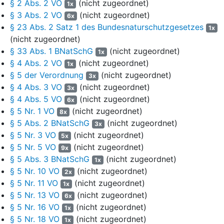
§ 2 Abs. 2 VO
(nicht zugeordnet)
1x
Das Urteil ist hinsichtlich der Kostenentscheidung vorläufig
§ 3 Abs. 2 VO
(nicht zugeordnet)
6x
vollstreckbar. Der jeweilige Vollstreckungsschuldner kann die
§ 23 Abs. 2 Satz 1 des Bundesnaturschutzgesetzes
1x
Vollstreckung durch Sicherheitsleistung in Höhe von 110 % des
(nicht zugeordnet)
auf Grund des Urteils vollstreckbaren Betrages abwenden, wenn
§ 33 Abs. 1 BNatSchG
(nicht zugeordnet)
1x
nicht der jeweilige Vollstreckungsgläubiger vor der Vollstreckung
§ 4 Abs. 2 VO
(nicht zugeordnet)
1x
Sicherheit in Höhe von 110 % des jeweils zu vollstreckenden
§ 5 der Verordnung
(nicht zugeordnet)
Betrages leistet.
3x
§ 4 Abs. 3 VO
(nicht zugeordnet)
3x
Die Revision wird nicht zugelassen.
§ 4 Abs. 5 VO
(nicht zugeordnet)
6x
§ 5 Nr. 1 VO
(nicht zugeordnet)
Tatbestand
8x
§ 5 Abs. 2 BNatSchG
(nicht zugeordnet)
3x
Die Antragsteller wenden sich gegen die Verordnung des
§ 5 Nr. 3 VO
(nicht zugeordnet)
5x
Antragsgegners über das Naturschutzgebiet "Lüneburger Heide"
§ 5 Nr. 5 VO
(nicht zugeordnet)
9x
im Landkreis Heidekreis und im Landkreis Harburg vom
§ 5 Abs. 3 BNatSchG
(nicht zugeordnet)
1x
18. Dezember 2020.
§ 5 Nr. 10 VO
(nicht zugeordnet)
2x
Das Naturschutzgebiet "Lüneburger Heide" wurde erstmalig am
§ 5 Nr. 11 VO
(nicht zugeordnet)
1x
12. Januar 1922 unter Schutz gestellt und ist damit das
§ 5 Nr. 13 VO
(nicht zugeordnet)
6x
zweitälteste Naturschutzgebiet Deutschlands. Mit etwa 23.400 ha
§ 5 Nr. 16 VO
(nicht zugeordnet)
1x
stellt es zudem das größte Naturschutzgebiet in Niedersachsen
§ 5 Nr. 18 VO
(nicht zugeordnet)
1x