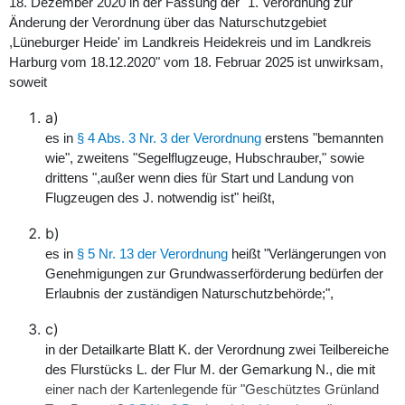
18. Dezember 2020 in der Fassung der "1. Verordnung zur
Änderung der Verordnung über das Naturschutzgebiet
,Lüneburger Heide' im Landkreis Heidekreis und im Landkreis
Harburg vom 18.12.2020" vom 18. Februar 2025 ist unwirksam,
soweit
a)
es in
§ 4 Abs. 3 Nr. 3 der Verordnung
erstens "bemannten
wie", zweitens "Segelflugzeuge, Hubschrauber," sowie
drittens ",außer wenn dies für Start und Landung von
Flugzeugen des J. notwendig ist" heißt,
b)
es in
§ 5 Nr. 13 der Verordnung
heißt "Verlängerungen von
Genehmigungen zur Grundwasserförderung bedürfen der
Erlaubnis der zuständigen Naturschutzbehörde;",
c)
in der Detailkarte Blatt K. der Verordnung zwei Teilbereiche
des Flurstücks L. der Flur M. der Gemarkung N., die mit
einer nach der Kartenlegende für "Geschütztes Grünland