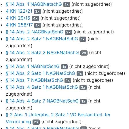
§ 14 Abs. 1 NAGBNatschG
(nicht zugeordnet)
1x
Standarddatenbogen als Zugvogelarten unter anderem den
4 KN 122/21
(nicht zugeordnet)
Raubwürger, das Schwarzkehlchen, den Steinschmätzer und die
3x
4 KN 29/15
(nicht zugeordnet)
Krickente auf.
4x
4 KN 258/17
(nicht zugeordnet)
1x
Vor Beginn des zur Anpassung der
§ 14 Abs. 2 NAGBNatSchG
(nicht zugeordnet)
2x
Naturschutzgebietsverordnung an die Erfordernisse des
§ 14 Abs. 2 Satz 1 NAGBNatSchG
(nicht
1x
europäischen Natura 2000-Rechts erforderlichen
zugeordnet)
Neuausweisungsverfahrens führte der Antragsgegner eine Reihe
§ 14 Abs. 2 Satz 2 NAGBNatSchG
(nicht
2x
von Abstimmungsgesprächen gemeinsam mit dem Landkreis
zugeordnet)
Harburg sowie weiteren Akteuren durch. Dies umfasste
§ 14 Abs. 1 NAGNatSchG
(nicht zugeordnet)
insbesondere den R., die S. sowie die Niedersächsischen
1x
§ 14 Abs. 2 Satz 1 NAGNatSchG
(nicht zugeordnet)
Landesforsten, welche gemeinsam über mehr als 70 Prozent der
1x
Eigentumsflächen im Naturschutzgebiet verfügen. Auf Antrag des
§ 14 Abs. 7 NAGBNatSchG
(nicht zugeordnet)
1x
Antragsgegners und mit Zustimmung des Landkreises Harburg
§ 14 Abs. 4 Satz 1 NAGBNatSchG
(nicht
3x
übertrug das Niedersächsische Ministerium für Umwelt, Energie,
zugeordnet)
Bauen und Klimaschutz (MU) mit Verfügung vom
§ 14 Abs. 4 Satz 7 NAGBNatSchG
(nicht
1x
21. Februar 2020 die Zuständigkeit für die hoheitliche Sicherung
zugeordnet)
des FFH-Gebiets auf den Antragsgegner, soweit es die im Gebiet
§ 2 Abs. 1 Unterabs. 2 Satz 1 VO Bestandteil der
des Landkreises Harburg gelegenen Flächen betrifft.
Verordnung
(nicht zugeordnet)
2x
§ 14 Abs. 4 Satz 2 NAGBNatSchG
(nicht
Mit Schreiben vom 4. März 2020 hörte der Antragsgegner die
1x