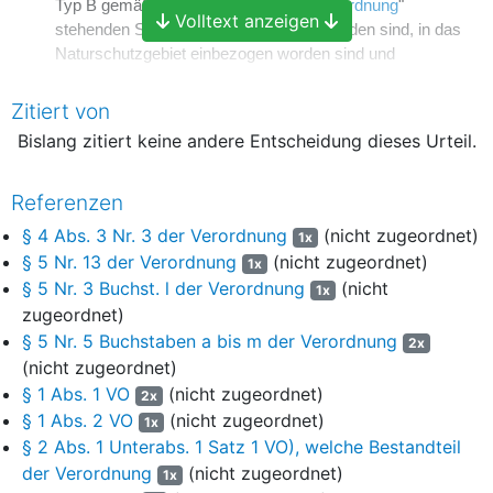
Typ B gemäß
§ 5 Nr. 3 Buchst. l der Verordnung
"
Volltext anzeigen
stehenden Schraffur gekennzeichnet worden sind, in das
Naturschutzgebiet einbezogen worden sind und
d)
Zitiert von
in der Detailkarte Blatt K. der Verordnung zwei Teilbereiche
Bislang zitiert keine andere Entscheidung dieses Urteil.
des Flurstücks O. der Flur P. der Gemarkung Q., die mit
nach der Kartenlegende für "Wald gemäß
§ 5 Nr. 5
Buchstaben a bis m der Verordnung
" sowie für "Siedlungen,
Referenzen
Hof-, Gebäude- und Verkehrsflächen, Gärten,
§ 4 Abs. 3 Nr. 3 der Verordnung
(nicht zugeordnet)
1x
Sonderkulturen, sowie sonstige Lebensräume wie
§ 5 Nr. 13 der Verordnung
(nicht zugeordnet)
1x
z.B. Gewässer, Baumgruppen, Hecken, Gebüsche und
§ 5 Nr. 3 Buchst. l der Verordnung
(nicht
1x
Feldgehölze, Schlagfluren, Gras-, Stauden- und
zugeordnet)
Ruderalfluren" stehenden Schraffuren gekennzeichnet
§ 5 Nr. 5 Buchstaben a bis m der Verordnung
worden sind, in das Naturschutzgebiet einbezogen worden
2x
sind.
(nicht zugeordnet)
§ 1 Abs. 1 VO
(nicht zugeordnet)
2x
Im Übrigen wird der Antrag abgelehnt.
§ 1 Abs. 2 VO
(nicht zugeordnet)
1x
§ 2 Abs. 1 Unterabs. 1 Satz 1 VO), welche Bestandteil
Die Kosten des Verfahrens tragen die Antragsteller zu vier
der Verordnung
(nicht zugeordnet)
Fünfteln und der Antragsgegner zu einem Fünftel.
1x