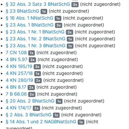
§ 32 Abs. 3 Satz 3 BNatSchG
(nicht zugeordnet)
landwirtschaftlichen Betriebs in T. -Stadt, der von der
3x
Antragstellerin zu 2. mit Ackerbau, Schweinehaltung,
§ 23 BNatSchG
(nicht zugeordnet)
1x
Grünlandbewirtschaftung und Forstwirtschaft betrieben wird. Zum
§ 16 Abs. 1 NNatSchG
(nicht zugeordnet)
1x
Betrieb gehört auch eine Biogasanlage. Innerhalb des
§ 23 Abs. 1 BNatSchG
(nicht zugeordnet)
3x
Naturschutzgebiets "Lüneburger Heide" stehen an Nutzflächen
§ 23 Abs. 1 Nr. 1 BNatSchG
(nicht zugeordnet)
3x
rund 75 ha Ackerland, 5 ha Grünland und 70 ha Forstflächen im
§ 23 Abs. 1 Nr. 2 BNatSchG
(nicht zugeordnet)
1x
Eigentum des Antragstellers zu 1.. Die Antragstellerin zu 2.
§ 23 Abs. 1 Nr. 3 BNatSchG
(nicht zugeordnet)
1x
bewirtschaftet im Naturschutzgebiet neben diesen Flächen auch
7 CN 1.08
(nicht zugeordnet)
1x
noch zugepachtete Flächen im Umfang von rund 137 ha
4 BN 5.97
(nicht zugeordnet)
3x
Ackerland und 3 ha Grünland. Die Stellungnahme des
4 KN 195/19
(nicht zugeordnet)
3x
Antragstellers zu 1. im Auslegungsverfahren datiert vom
4 KN 257/18
(nicht zugeordnet)
10. Mai 2020; eine weitere Ergänzung vom 5. Juni 2020.
1x
4 KN 280/19
(nicht zugeordnet)
2x
Der Antragsgegner fasste die eingegangenen Stellungnahmen in
4 BN 8.17
(nicht zugeordnet)
2x
einer Abwägungstabelle zusammen und wog die vorgebrachten
7 B 68.06
(nicht zugeordnet)
2x
Bedenken und Anregungen ab, was zu einer Reihe von
§ 20 Abs. 2 BNatSchG
(nicht zugeordnet)
1x
Änderungen im Verordnungstext, in den Verordnungskarten sowie
4 KN 174/17
(nicht zugeordnet)
2x
in der Verordnungsbegründung führte. Nach Befassung seines
§ 2 Abs. 3 BNatSchG
(nicht zugeordnet)
1x
Ausschusses für Bau, Umwelt und Landwirtschaft sowie des
§ 14 Abs. 1 und 2 NAGBNatSchG
(nicht
1x
Kreisausschusses beschloss der Kreistag des Antragsgegners
zugeordnet)
am 18. Dezember 2020 die Verordnung über das