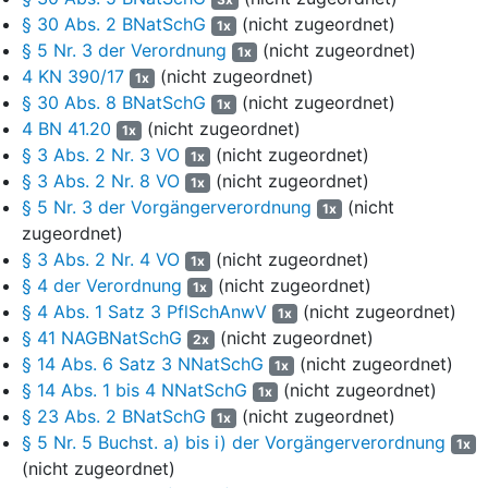
(Erhaltungsziele) für das Natura 2000-Gebiet im
§ 30 Abs. 2 BNatSchG
(nicht zugeordnet)
1x
Naturschutzgebiet die Erhaltung oder Wiederherstellung eines
§ 5 Nr. 3 der Verordnung
(nicht zugeordnet)
1x
günstigen Erhaltungszustands der nachfolgend genannten, zur
4 KN 390/17
(nicht zugeordnet)
1x
Zeit im Gebiet vorkommenden FFH-Lebensraumtypen nach
§ 30 Abs. 8 BNatSchG
(nicht zugeordnet)
Anhang I und FFH-Arten nach
Anhang II der FFH-Richtlinie
,
1x
4 BN 41.20
(nicht zugeordnet)
einschließlich der jeweils charakteristischen Tier- und
1x
Pflanzenarten, sowie der nach der Vogelschutzrichtlinie
§ 3 Abs. 2 Nr. 3 VO
(nicht zugeordnet)
1x
wertgebenden Arten entsprechend den gebietsbezogenen Natura
§ 3 Abs. 2 Nr. 8 VO
(nicht zugeordnet)
1x
2000-Erhaltungszielen, die im Anhang der Verordnung definiert
§ 5 Nr. 3 der Vorgängerverordnung
(nicht
1x
werden. Hieran anschließend findet sich unter (1.) eine
zugeordnet)
Aufzählung der im Gebiet vorkommenden vier prioritären
§ 3 Abs. 2 Nr. 4 VO
(nicht zugeordnet)
1x
Lebensraumtypen wie Artenreiche Borstgraswiesen (6230) und
§ 4 der Verordnung
(nicht zugeordnet)
1x
Moorwälder (91D0), unter (2.) von achtzehn übrigen im Gebiet
§ 4 Abs. 1 Satz 3 PflSchAnwV
(nicht zugeordnet)
1x
vorkommenden Lebensraumtypen wie Trockene europäische
§ 41 NAGBNatSchG
(nicht zugeordnet)
2x
Heiden (4030), Magere Flachlandmähwiesen (6510) und Alte
§ 14 Abs. 6 Satz 3 NNatSchG
(nicht zugeordnet)
1x
Bodensaure Wälder auf Sandebenen (9190), unter (3.) von acht
§ 14 Abs. 1 bis 4 NNatSchG
(nicht zugeordnet)
Tierarten nach
Anhang II der FFH-Richtlinie
wie dem Fischotter
1x
§ 23 Abs. 2 BNatSchG
(nicht zugeordnet)
und dem Großen Mausohr sowie unter (4.) von insgesamt 28
1x
wertgebenden Vogelarten nach
Anhang I der Vogelschutzrichtlinie
,
§ 5 Nr. 5 Buchst. a) bis i) der Vorgängerverordnung
1x
Zugvogelarten sowie weiteren im Gebiet vorkommenden Brut-
(nicht zugeordnet)
und Gastvogelarten wie dem Birkhuhn, der Heidelärche und dem