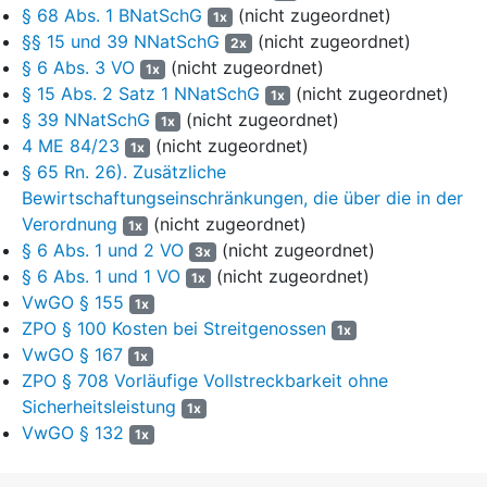
Weise aufgesucht werden darf. Hiervon unberührt bleibt jedoch
§ 68 Abs. 1 BNatSchG
(nicht zugeordnet)
1x
die Benutzung der für den öffentlichen Verkehr gewidmeten
§§ 15 und 39 NNatSchG
(nicht zugeordnet)
2x
Straßen und Wege. Nach
§ 4 Abs. 3 VO
werden zur Vermeidung
§ 6 Abs. 3 VO
(nicht zugeordnet)
1x
von Gefährdungen und Störungen im Naturschutzgebiet
§ 15 Abs. 2 Satz 1 NNatSchG
(nicht zugeordnet)
1x
insbesondere eine Reihe von Handlungen untersagt. Dies
§ 39 NNatSchG
(nicht zugeordnet)
1x
umfasst unter anderem die Verbote, (1.) die Ruhe des Gebiets
4 ME 84/23
(nicht zugeordnet)
1x
durch z.B. Lärm oder Licht zu beeinträchtigen, (3.) das
§ 65 Rn. 26). Zusätzliche
Naturschutzgebiet mit bemannten wie unbemannten Flugkörpern
Bewirtschaftungseinschränkungen, die über die in der
(z. B. Segelflugzeuge, Hubschrauber, Modellflugzeuge, Drohnen,
Verordnung
(nicht zugeordnet)
Drachen und andere Kleinflugkörper) unterhalb einer Höhe von
1x
150 m zu überfliegen oder diese starten oder landen zu lassen,
§ 6 Abs. 1 und 2 VO
(nicht zugeordnet)
3x
außer wenn dies für Start und Landung von Flugzeugen des J.
§ 6 Abs. 1 und 1 VO
(nicht zugeordnet)
1x
notwendig ist, wobei der Einsatz von Drohnen für land- und
VwGO § 155
1x
forstwirtschaftliche Zwecke, zum Auffinden von Jungtieren und im
ZPO § 100 Kosten bei Streitgenossen
1x
dienstlichen Einsatz einer Behörde ausgenommen sind, (5.) zu
VwGO § 167
1x
zelten oder Wohnwagen und andere zu Unterkunftszwecken
ZPO § 708 Vorläufige Vollstreckbarkeit ohne
dienende Fahrzeuge und Einrichtungen aufzustellen und (7.)
Sicherheitsleistung
1x
Wasser aus Fließ- und Stillgewässern oder Grundwasser zu
VwGO § 132
1x
entnehmen, wobei neue Maßnahmen zur Entwässerung und /
oder zur Absenkung des Wasserstandes unzulässig sind.
§ 4
Abs. 5 VO
bestimm ferner, dass Handlungen zur Wahrung der