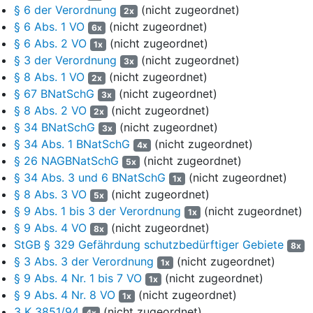
dar. Westlich von Lüneburg gelegen umfasst es einen weiten Teil
§ 6 der Verordnung
(nicht zugeordnet)
2x
der niedersächsischen Geest zwischen Buchholz in der
§ 6 Abs. 1 VO
(nicht zugeordnet)
6x
Nordheide im Norden, Schneverdingen im Westen und Soltau im
§ 6 Abs. 2 VO
(nicht zugeordnet)
1x
Süden. Es wird von ausgedehnten Heideflächen, Mooren, klaren
§ 3 der Verordnung
(nicht zugeordnet)
3x
Heidebächen und naturnahen Laubwäldern sowie Nadelwäldern
§ 8 Abs. 1 VO
(nicht zugeordnet)
2x
geprägt, umfasst aber auch Grünland- und Ackerflächen sowie
§ 67 BNatSchG
(nicht zugeordnet)
Siedlungsbereiche von Heidedörfern. Die bekannteste Erhebung
3x
§ 8 Abs. 2 VO
(nicht zugeordnet)
im Gebiet stellt der im Bereich eines Endmoränenzugs der Saale-
2x
Kaltzeit gelegene Wilseder Berg (169 m ü. NN) dar. Die
§ 34 BNatSchG
(nicht zugeordnet)
3x
Schutzgebietsverordnungen und Gebietsabgrenzungen wurden
§ 34 Abs. 1 BNatSchG
(nicht zugeordnet)
4x
im Laufe der Zeit mehrmals an eingetretene Entwicklungen und
§ 26 NAGBNatSchG
(nicht zugeordnet)
5x
neuere Rechtsgrundlagen angepasst. Vor dem Erlass der hier in
§ 34 Abs. 3 und 6 BNatSchG
(nicht zugeordnet)
1x
Streit stehenden Verordnung geschah dies zuletzt mit der
§ 8 Abs. 3 VO
(nicht zugeordnet)
5x
Verordnung der Bezirksregierung Lüneburg über das
§ 9 Abs. 1 bis 3 der Verordnung
(nicht zugeordnet)
1x
Naturschutzgebiet "Lüneburger Heide" in den Landkreisen
§ 9 Abs. 4 VO
(nicht zugeordnet)
8x
Harburg und Soltau-Fallingbostel vom 17. Juni 1993 (ABl. Reg.-
StGB § 329 Gefährdung schutzbedürftiger Gebiete
8x
Bez. Lüneburg 1993, S. 294, zuletzt geändert durch VO
§ 3 Abs. 3 der Verordnung
(nicht zugeordnet)
1x
v. 11.7.2002, ABl. Reg.-Bez. Lüneburg 2002, S. 118). Ein südlich
§ 9 Abs. 4 Nr. 1 bis 7 VO
(nicht zugeordnet)
gelegener kleiner Teil des heutigen Naturschutzgebiets
1x
§ 9 Abs. 4 Nr. 8 VO
(nicht zugeordnet)
"Lüneburger Heide" war zuvor als Naturschutzgebiet
1x
"Ehbläcksmoor" (Verordnung vom 8.9.1977, ABl. Reg.-Bez.
3 K 3851/94
(nicht zugeordnet)
4x