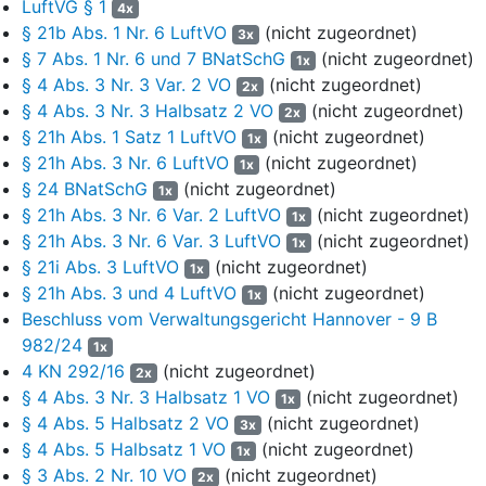
LuftVG § 1
(§ 2 Abs. 1 Unterabs. 2 Satz 1 VO). Das Naturschutzgebiet
4x
§ 21b Abs. 1 Nr. 6 LuftVO
(nicht zugeordnet)
umfasst das FFH-Gebiet 070 "Lüneburger Heide" sowie das EU-
3x
Vogelschutzgebiet V24 "Lüneburger Heide" (
§ 2 Abs. 2 VO
). In § 3
§ 7 Abs. 1 Nr. 6 und 7 BNatSchG
(nicht zugeordnet)
1x
Abs. 1 Unterabs. 2 VO wird der Schutzgegenstand näher
§ 4 Abs. 3 Nr. 3 Var. 2 VO
(nicht zugeordnet)
2x
beschrieben. Hiernach ist das Gebiet besonders geprägt durch
§ 4 Abs. 3 Nr. 3 Halbsatz 2 VO
(nicht zugeordnet)
2x
den Wilseder Moränenzug, durch Flugsand- und Dünenfelder und
§ 21h Abs. 1 Satz 1 LuftVO
(nicht zugeordnet)
1x
durch Bach- und Trockentäler. Das Gebiet ist Quellgebiet für viele
§ 21h Abs. 3 Nr. 6 LuftVO
(nicht zugeordnet)
1x
Bäche und hat eine herausragende Bedeutung für den Biotop- und
§ 24 BNatSchG
(nicht zugeordnet)
1x
Artenschutz. Zudem beherbergt es eines der letzten
§ 21h Abs. 3 Nr. 6 Var. 2 LuftVO
(nicht zugeordnet)
1x
Birkhuhnvorkommen Deutschlands. Die im Gebiet enthaltenen
§ 21h Abs. 3 Nr. 6 Var. 3 LuftVO
(nicht zugeordnet)
1x
Heideflächen stellen nach § 3 Abs. 1 Unterabs. 3 VO die größten
§ 21i Abs. 3 LuftVO
(nicht zugeordnet)
1x
zusammenhängenden Heiden der nordwesteuropäischen Geest
§ 21h Abs. 3 und 4 LuftVO
(nicht zugeordnet)
dar, die aus historischer Heidebauernwirtschaft entstanden und
1x
Beschluss vom Verwaltungsgericht Hannover - 9 B
daher national und international von besonderer Bedeutung sind.
982/24
1x
Nach § 3 Abs. 1 Unterabs. 1 VO ist allgemeiner Schutzzweck
4 KN 292/16
(nicht zugeordnet)
2x
des Naturschutzgebiets die Erhaltung, Förderung und
§ 4 Abs. 3 Nr. 3 Halbsatz 1 VO
(nicht zugeordnet)
1x
Wiederherstellung eines großräumigen Landschaftsausschnittes
§ 4 Abs. 5 Halbsatz 2 VO
(nicht zugeordnet)
3x
der Zentralheide mit der historisch gewachsenen
§ 4 Abs. 5 Halbsatz 1 VO
(nicht zugeordnet)
1x
Heidekulturwirtschaft und angrenzenden Wäldern. Besonderer
§ 3 Abs. 2 Nr. 10 VO
(nicht zugeordnet)
2x
Schutzzweck der Unterschutzstellung ist nach
§ 3 Abs. 2 VO