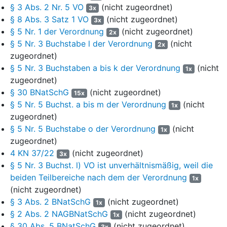
§ 3 Abs. 2 Nr. 5 VO
(nicht zugeordnet)
unter anderem (1.) die Erhaltung der historisch gewachsenen,
3x
§ 8 Abs. 3 Satz 1 VO
(nicht zugeordnet)
durch die vorindustrielle Heidebauernwirtschaft geprägte
3x
Heidekulturlandschaft, (2.) die Erhaltung und Entwicklung
§ 5 Nr. 1 der Verordnung
(nicht zugeordnet)
2x
naturnaher genutzter und ungenutzter Wälder sowie die Erhaltung
§ 5 Nr. 3 Buchstabe l der Verordnung
(nicht
2x
der Laubwälder auf alten Waldstandorten und der historischen
zugeordnet)
Waldnutzungsformen, (4.) die Erhaltung und Wiederherstellung
§ 5 Nr. 3 Buchstaben a bis k der Verordnung
(nicht
1x
eines naturnahen Wasserhaushalts im Gebiet, (5.) der Schutz
zugeordnet)
und die Förderung der standortheimischen Pflanzen- und
§ 30 BNatSchG
(nicht zugeordnet)
15x
Tierarten und deren Lebensgemeinschaften, insbesondere der
§ 5 Nr. 5 Buchst. a bis m der Verordnung
(nicht
1x
Arten, welche im Anhang der Verordnung unter dem
zugeordnet)
Gliederungspunkt 1. aufgeführt sind, (6.) die Erhaltung und
§ 5 Nr. 5 Buchstabe o der Verordnung
(nicht
1x
Entwicklung der natürlichen Biotoptypen und der für die
zugeordnet)
historische Heidebauernwirtschaft typischen Kulturbiotope, (8.)
4 KN 37/22
(nicht zugeordnet)
die Nachahmung und Wiedereinführung von Landnutzungsformen
3x
der historischen Heidebauernwirtschaft auf ausgewählten
§ 5 Nr. 3 Buchst. l) VO ist unverhältnismäßig, weil die
Offenlandflächen, unter anderem durch Weidetierhaltung und (10.)
beiden Teilbereiche nach dem der Verordnung
1x
die Erhaltung und ggf. Wiederherstellung der besonderen
(nicht zugeordnet)
Eigenart, hervorragenden Schönheit, Ruhe und Ungestörtheit des
§ 3 Abs. 2 BNatSchG
(nicht zugeordnet)
1x
Gebiets, auch im Hinblick auf die Erholungsfunktion. § 3 Abs. 3
§ 2 Abs. 2 NAGBNatSchG
(nicht zugeordnet)
1x
Unterabs. 2 VO nennt als besonderen Schutzwecke
§ 30 Abs. 5 BNatSchG
(nicht zugeordnet)
3x