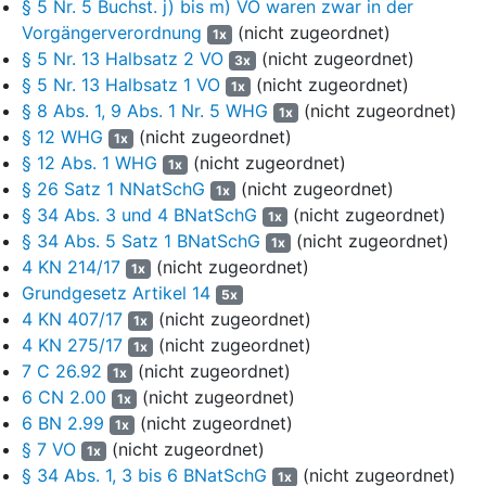
§ 5 Nr. 5 Buchst. j) bis m) VO waren zwar in der
Raubwürger, die maßgebliche avifaunistische Bestandteile des
Vorgängerverordnung
(nicht zugeordnet)
1x
Vogelschutzgebiets darstellen. Eine detaillierte Beschreibung der
§ 5 Nr. 13 Halbsatz 2 VO
(nicht zugeordnet)
3x
jeweiligen Erhaltungsziele der genannten Lebensraumtypen,
§ 5 Nr. 13 Halbsatz 1 VO
(nicht zugeordnet)
1x
Tierarten nach
Anhang II der FFH-Richtlinie
sowie der
§ 8 Abs. 1, 9 Abs. 1 Nr. 5 WHG
(nicht zugeordnet)
1x
aufgeführten Vogelarten ist im Anhang der Verordnung unter den
§ 12 WHG
(nicht zugeordnet)
1x
Gliederungspunkten 2. bis 5. enthalten.
§ 12 Abs. 1 WHG
(nicht zugeordnet)
1x
§ 4 Abs. 1 Unterabs. 2 VO bestimmt, dass gemäß
§ 23 Abs. 2
§ 26 Satz 1 NNatSchG
(nicht zugeordnet)
1x
Satz 1 des Bundesnaturschutzgesetzes
(BNatSchG)
alle
§ 34 Abs. 3 und 4 BNatSchG
(nicht zugeordnet)
1x
Handlungen, die zu einer Zerstörung, Beschädigung oder
§ 34 Abs. 5 Satz 1 BNatSchG
(nicht zugeordnet)
1x
Veränderung des Naturschutzgebiets oder seiner Bestandteile
4 KN 214/17
(nicht zugeordnet)
1x
oder zu einer nachhaltigen Störung führen können, nach
Grundgesetz Artikel 14
5x
Maßgabe näherer Bestimmungen verboten sind. Nach § 4 Abs. 1
4 KN 407/17
(nicht zugeordnet)
1x
Unterabs. 3 VO sind zudem gemäß
§ 33 Abs. 1 BNatSchG
alle
4 KN 275/17
(nicht zugeordnet)
1x
Veränderungen oder Störungen verboten, die zu einer erheblichen
7 C 26.92
(nicht zugeordnet)
1x
Beeinträchtigung des Natura 2000-Gebiets in den für die
6 CN 2.00
(nicht zugeordnet)
Erhaltungsziele oder den Schutzzweck maßgeblichen
1x
6 BN 2.99
(nicht zugeordnet)
Bestandteilen führen können. In
§ 4 Abs. 2 VO
wird geregelt, dass
1x
das Naturschutzgebiet - soweit in
§ 5 der Verordnung
nichts
§ 7 VO
(nicht zugeordnet)
1x
anderes bestimmt ist - nicht betreten, befahren oder auf sonstige
§ 34 Abs. 1, 3 bis 6 BNatSchG
(nicht zugeordnet)
1x