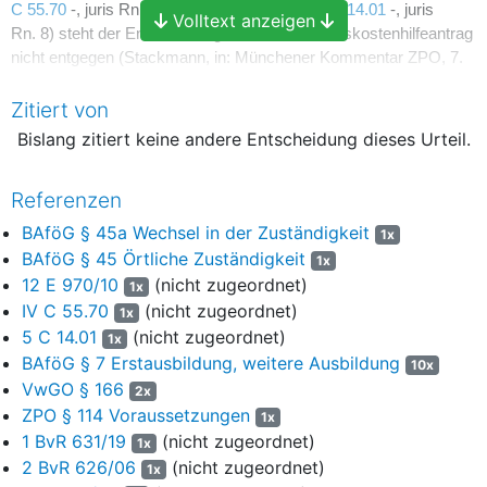
C 55.70
-, juris Rn. 13 u.
Urt. v. 30.5.2002 -
5 C 14.01
-, juris
Volltext anzeigen
Rn. 8) steht der Entscheidung über den Prozesskostenhilfeantrag
nicht entgegen (Stackmann, in: Münchener Kommentar ZPO, 7.
Aufl. 2025, § 249 Rn. 21).
Zitiert von
II.
Die Klägerin, die zum Wintersemester 2020/2021 ihr drittes
Bislang zitiert keine andere Entscheidung dieses Urteil.
Studium, nämlich "Kulturwissenschaften und ästhetische Praxis"
an der Universität A-Stadt, begonnen hatte, begehrt
Prozesskostenhilfe für ihre Klage gegen den Bescheid des
Referenzen
Studentenwerks F. vom 8. März 2021, mit dem ihr Antrag auf
BAföG § 45a Wechsel in der Zuständigkeit
1x
Bewilligung von Ausbildungsförderung mangels Vorliegens einer
BAföG § 45 Örtliche Zuständigkeit
1x
förderungsfähigen Ausbildung nach
§ 7 Abs. 3 BAföG
abgelehnt
12 E 970/10
(nicht zugeordnet)
1x
worden war.
IV C 55.70
(nicht zugeordnet)
1x
Ihre Beschwerde gegen den Prozesskostenhilfe versagenden
5 C 14.01
(nicht zugeordnet)
1x
Beschluss des Verwaltungsgerichts vom 17. Juli 2025 hat keinen
BAföG § 7 Erstausbildung, weitere Ausbildung
10x
Erfolg. Sie ist unbegründet, weil das Verwaltungsgericht der
VwGO § 166
2x
Klägerin mangels hinreichender Erfolgsaussichten ihrer Klage zu
ZPO § 114 Voraussetzungen
1x
Recht keine Prozesskostenhilfe bewilligt hat.
1 BvR 631/19
(nicht zugeordnet)
1x
2 BvR 626/06
(nicht zugeordnet)
Nach
§ 166 Abs. 1 Satz 1 VwGO
i.V.m.
§ 114 Abs. 1 Satz 1 ZPO
1x