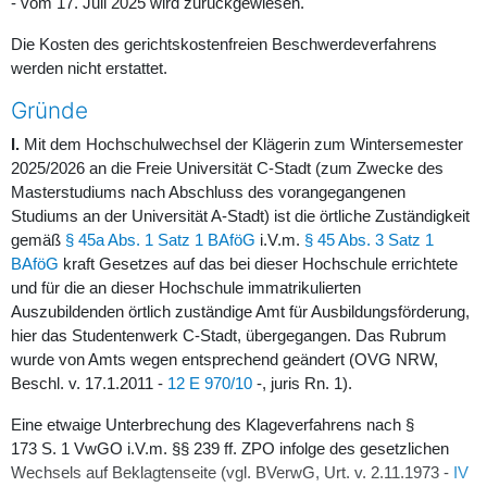
- vom 17. Juli 2025 wird zurückgewiesen.
Die Kosten des gerichtskostenfreien Beschwerdeverfahrens
werden nicht erstattet.
Gründe
I.
Mit dem Hochschulwechsel der Klägerin zum Wintersemester
2025/2026 an die Freie Universität C-Stadt (zum Zwecke des
Masterstudiums nach Abschluss des vorangegangenen
Studiums an der Universität A-Stadt) ist die örtliche Zuständigkeit
gemäß
§ 45a Abs. 1 Satz 1 BAföG
i.V.m.
§ 45 Abs. 3 Satz 1
BAföG
kraft Gesetzes auf das bei dieser Hochschule errichtete
und für die an dieser Hochschule immatrikulierten
Auszubildenden örtlich zuständige Amt für Ausbildungsförderung,
hier das Studentenwerk C-Stadt, übergegangen. Das Rubrum
wurde von Amts wegen entsprechend geändert (
OVG NRW,
Beschl. v. 17.1.2011 -
12 E 970/10
-, juris Rn. 1).
Eine etwaige Unterbrechung des Klageverfahrens nach
§
173 S. 1 VwGO
i.V.m.
§§ 239 ff. ZPO
infolge des gesetzlichen
Wechsels auf Beklagtenseite (vgl.
BVerwG, Urt. v. 2.11.1973 -
IV