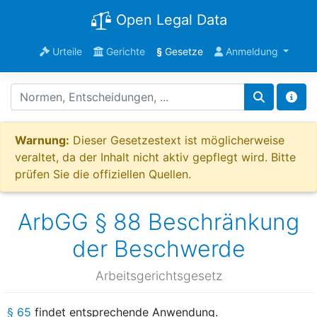
Open Legal Data
Urteile
Gerichte
§
Gesetze
Anmeldung
Warnung:
Dieser Gesetzestext ist möglicherweise
veraltet, da der Inhalt nicht aktiv gepflegt wird. Bitte
prüfen Sie die offiziellen Quellen.
ArbGG § 88 Beschränkung
der Beschwerde
Arbeitsgerichtsgesetz
§ 65
findet entsprechende Anwendung.