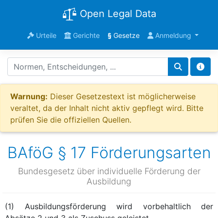
Open Legal Data
Urteile
Gerichte
§
Gesetze
Anmeldung
Warnung:
Dieser Gesetzestext ist möglicherweise
veraltet, da der Inhalt nicht aktiv gepflegt wird. Bitte
prüfen Sie die offiziellen Quellen.
BAföG § 17 Förderungsarten
Bundesgesetz über individuelle Förderung der
Ausbildung
(1) Ausbildungsförderung wird vorbehaltlich der
Absätze 2 und 3 als Zuschuss geleistet.